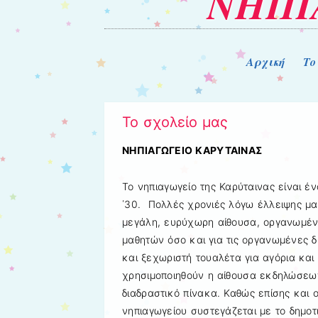
ΝΗΠΙ
Μενού
Μετάβαση στο περιεχόμενο
Αρχική
Το
Το σχολείο μας
ΝΗΠΙΑΓΩΓΕΙΟ ΚΑΡΥΤΑΙΝΑΣ
Το νηπιαγωγείο της Καρύταινας είναι έ
΄30. Πολλές χρονιές λόγω έλλειψης μα
μεγάλη, ευρύχωρη αίθουσα, οργανωμένη
μαθητών όσο και για τις οργανωμένες 
και ξεχωριστή τουαλέτα για αγόρια και
χρησιμοποιηθούν η αίθουσα εκδηλώσεων,
διαδραστικό πίνακα. Καθώς επίσης και 
νηπιαγωγείου συστεγάζεται με το δημοτ