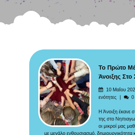
Το Πρώτο Μέ
Άνοιξης Στο
Δημοσιεύτηκε
10 Μαΐου 20
στις
Σχ
ενότητες
0
Η Άνοιξη έκανε σ
της στο Νηπιαγω
οι μικροί μας μα
με μεγάλο ενθουσιασμό, δημιουργικότητα κ