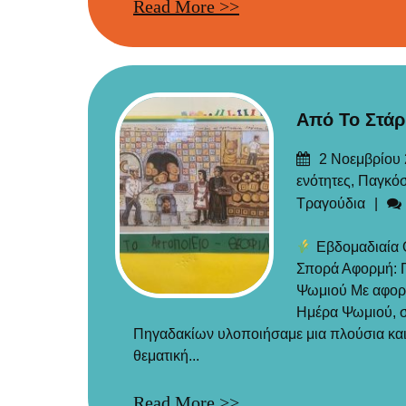
Read More >>
Από Το Στάρ
Δημοσιεύτηκε
2 Νοεμβρίου
στις
ενότητες
,
Παγκόσ
Τραγούδια
Εβδομαδιαία Θ
Σπορά Αφορμή: 
Ψωμιού Με αφορ
Ημέρα Ψωμιού, 
Πηγαδακίων υλοποιήσαμε μια πλούσια κα
θεματική...
Read More >>