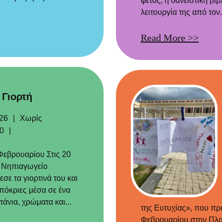
φέτος, η δανειστική βι
λειτουργία της από τον.
Read More >>
 Γιορτή
Categories
26
Χωρίς
Σχόλια
0
Φεβρουαρίου Στις 20
 Νηπιαγωγείο
ε τα γιορτινά του και
πόκριες μέσα σε ένα
τάνια, χρώματα και...
της Ευτυχίας», που π
Φεβρουαρίου στην Πλατ