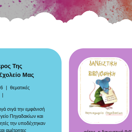
ρος Της
 Σχολείο Μας
Categories
26
θεματικές
όλια
ιγά σιγά την εμφάνισή
γείο Πηγαδακίων και
θητές την υποδέχτηκαν
αι αμέτρητες