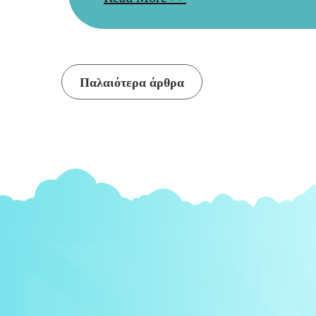
Πλοήγηση
Παλαιότερα άρθρα
άρθρων