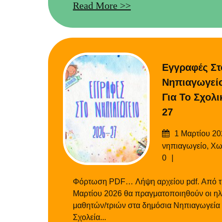
Read More >>
Εγγραφές Στ
Νηπιαγωγεί
Για Το Σχολι
27
Δημοσιεύτηκε
1 Μαρτίου 20
στις
νηπιαγωγείο
,
Χω
0
Φόρτωση PDF… Λήψη αρχείου pdf. Από τις
Μαρτίου 2026 θα πραγματοποιηθούν οι ηλ
μαθητών/τριών στα δημόσια Νηπιαγωγεία 
Σχολεία...