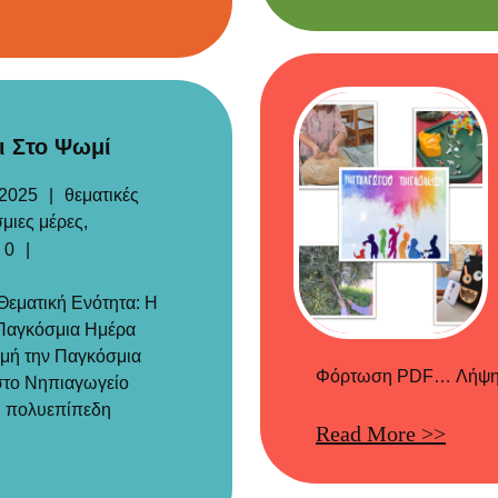
ι Στο Ψωμί
Categories
 2025
θεματικές
μιες μέρες
,
Σχόλια
0
εματική Ενότητα: Η
Παγκόσμια Ημέρα
μή την Παγκόσμια
Φόρτωση PDF… Λήψη α
στο Νηπιαγωγείο
ι πολυεπίπεδη
Read More >>