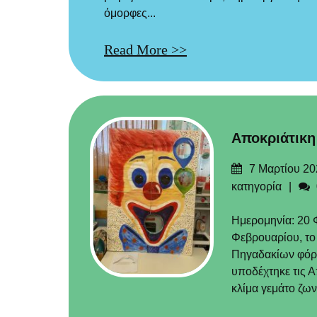
όμορφες...
Read More >>
Αποκριάτικη
Δημοσιεύτηκε
7 Μαρτίου 20
στις
κατηγορία
Ημερομηνία: 20 
Φεβρουαρίου, το
Πηγαδακίων φόρεσ
υποδέχτηκε τις Α
κλίμα γεμάτο ζων