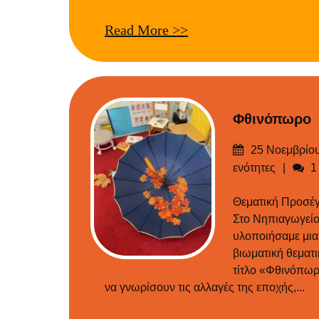
Read More >>
Φθινόπωρο
Δημοσιεύτηκε
25 Νοεμβρίο
στις
Σχ
ενότητες
1
Θεματική Προσέ
Στο Νηπιαγωγεί
υλοποιήσαμε μια
βιωματική θεματ
τίτλο «Φθινόπωρο
να γνωρίσουν τις αλλαγές της εποχής,...