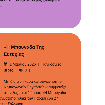
βλιοθήκη του σχολείου μας ξεκίνησε τη
..
«Η Μπουγάδα Της
Ευτυχίας»
Δημοσιεύτηκε
Categories
1 Μαρτίου 2026
Παγκόσμιες
στις
Σχόλια
μέρες
0
Με ιδιαίτερη χαρά και συγκίνηση το
Νηπιαγωγείο Πηγαδακίων συμμετείχε
στην ξεχωριστή δράση «Η Μπουγάδα
ραγματοποιήθηκε την Παρασκευή 27
εία Σολωμού....