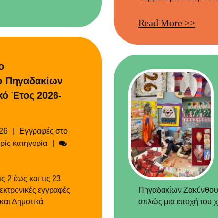
Read More >>
ο
ο Πηγαδακίων
κό Έτος 2026-
Categories
26
Εγγραφές στο
Σχόλια
ρίς κατηγορία
 2 έως και τις 23
εκτρονικές εγγραφές
Πηγαδακίων Ζακύνθου 
και Δημοτικά
απλώς μια εποχή του χρ