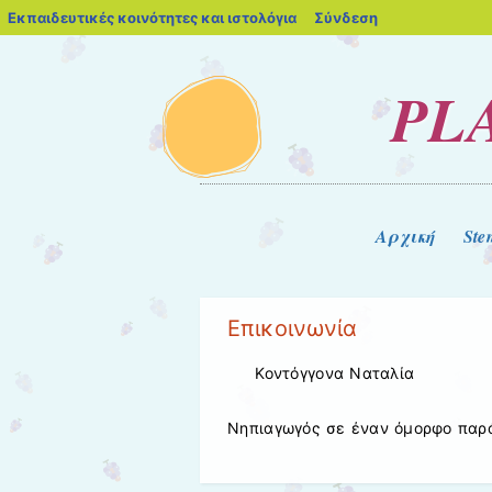
blogs.sch.gr
Εκπαιδευτικές κοινότητες και ιστολόγια
Σύνδεση
PL
Μενού
Μετάβαση στο περιεχόμενο
Αρχική
Stem
Επικοινωνία
Κοντόγγονα Ναταλία
Νηπιαγωγός σε έναν όμορφο παρά