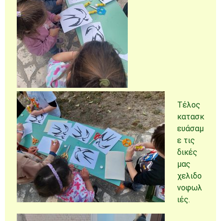
Τέλος
κατασκ
ευάσαμ
ε τις
δικές
μας
χελιδο
νοφωλ
ιές.