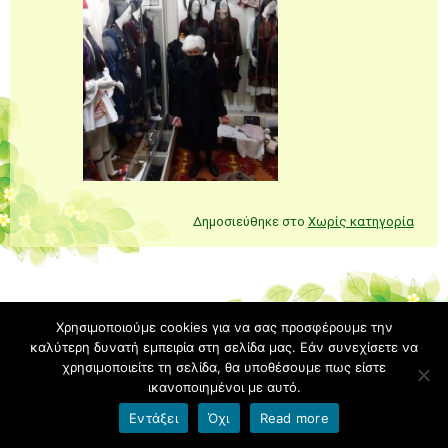
Δημοσιεύθηκε στο
Χωρίς κατηγορία
Χρησιμοποιούμε cookies για να σας προσφέρουμε την
Δράσεις Ιανουαρίου 2025 –
καλύτερη δυνατή εμπειρία στη σελίδα μας. Εάν συνεχίσετε να
χρησιμοποιείτε τη σελίδα, θα υποθέσουμε πως είστε
Φεβρουαρίου 2025
ικανοποιημένοι με αυτό.
Posted on
13 Μαρτίου 2025
Εντάξει
Όχι
Read more
21/01/2025 Πραγματοποιήθηκε η