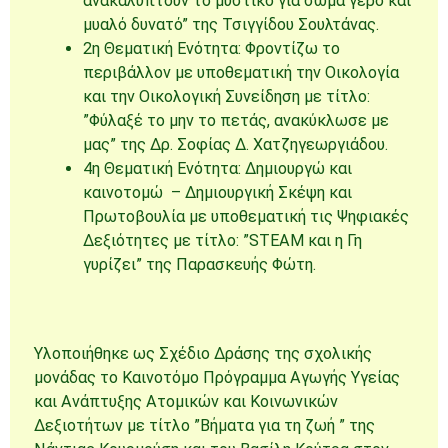
ανακαλύπτουν το μυστικό για σώμα γερό και
μυαλό δυνατό” της Τσιγγίδου Σουλτάνας.
2η Θεματική Ενότητα: Φροντίζω το
περιβάλλον με υποθεματική την Οικολογία
και την Οικολογική Συνείδηση με τίτλο:
”Φύλαξέ το μην το πετάς, ανακύκλωσε με
μας” της Δρ. Σοφίας Δ. Χατζηγεωργιάδου.
4η Θεματική Ενότητα: Δημιουργώ και
καινοτομώ – Δημιουργική Σκέψη και
Πρωτοβουλία με υποθεματική τις Ψηφιακές
Δεξιότητες με τίτλο: ”STEAM και η Γη
γυρίζει” της Παρασκευής Φώτη.
Υλοποιήθηκε ως Σχέδιο Δράσης της σχολικής
μονάδας το Καινοτόμο Πρόγραμμα Αγωγής Υγείας
και Ανάπτυξης Ατομικών και Κοινωνικών
Δεξιοτήτων με τίτλο ”Βήματα για τη ζωή ” της