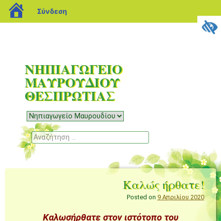
blogs.sch.gr
Σύνδεση
ΝΗΠΙΑΓΩΓΕΙΟ
ΜΑΥΡΟΥΔΙΟΥ
ΘΕΣΠΡΩΤΙΑΣ
Μενού
Μετάβαση
σε
Αναζήτηση
περιεχόμενο
Καλώς ήρθατε!
Posted on
9 Απριλίου 2020
Καλωσήρθατε στον ιστότοπο του