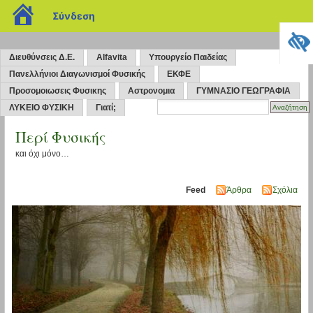
blogs.sch.gr
Σύνδεση
Διευθύνσεις Δ.Ε.
Alfavita
Υπουργείο Παιδείας
Πανελλήνιοι Διαγωνισμοί Φυσικής
ΕΚΦΕ
Προσομοιωσεις Φυσικης
Αστρονομια
ΓΥΜΝΑΣΙΟ ΓΕΩΓΡΑΦΙΑ
ΛΥΚΕΙΟ ΦΥΣΙΚΗ
Γιατί;
Περί Φυσικής
και όχι μόνο…
Feed
Άρθρα
Σχόλια