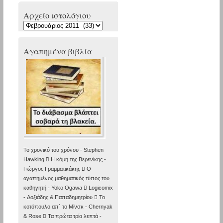
Αρχείο ιστολόγιου
Αρχείο
ιστολόγιου
Αγαπημένα βιβλία
Το χρονικό του χρόνου - Stephen
Hawking  Η κόμη της Βερενίκης -
Γιώργος Γραμματικάκης  Ο
αγαπημένος μαθηματικός τύπος του
καθηγητή - Yoko Ogawa  Logicomix
- Δοξιάδης & Παπαδημητρίου  Το
κοτόπουλο απ΄ το Μίνσκ - Chernyak
& Rose  Τα πρώτα τρία λεπτά -