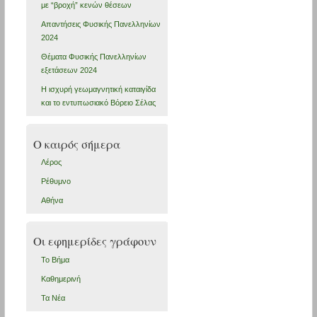
με “βροχή” κενών θέσεων
Απαντήσεις Φυσικής Πανελληνίων
2024
Θέματα Φυσικής Πανελληνίων
εξετάσεων 2024
Η ισχυρή γεωμαγνητική καταιγίδα
και το εντυπωσιακό Βόρειο Σέλας
Ο καιρός σήμερα
Λέρος
Ρέθυμνο
Αθήνα
Οι εφημερίδες γράφουν
Το Βήμα
Καθημερινή
Τα Νέα