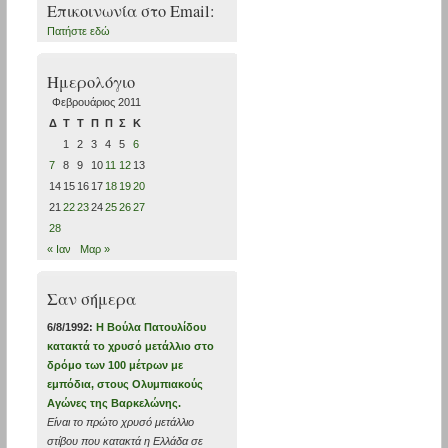
Επικοινωνία στο Εmail:
Πατήστε εδώ
Ημερολόγιο
Φεβρουάριος 2011
Δ
Τ
Τ
Π
Π
Σ
Κ
1
2
3
4
5
6
7
8
9
10
11
12
13
14
15
16
17
18
19
20
21
22
23
24
25
26
27
28
« Ιαν
Μαρ »
Σαν σήμερα
6/8/1992:
Η Βούλα Πατουλίδου
κατακτά το χρυσό μετάλλιο στο
δρόμο των 100 μέτρων με
εμπόδια, στους Ολυμπιακούς
Αγώνες της Βαρκελώνης.
Είναι το πρώτο χρυσό μετάλλιο
στίβου που κατακτά η Ελλάδα σε