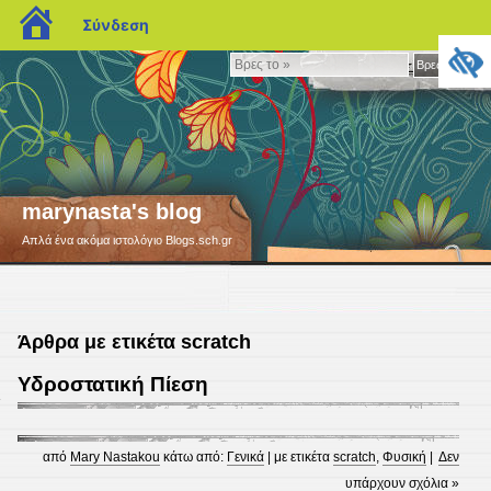
blogs.sch.gr
Σύνδεση
Βρες
Βρες το »
το
»
marynasta's blog
Απλά ένα ακόμα ιστολόγιο Blogs.sch.gr
Άρθρα με ετικέτα scratch
Υδροστατική Πίεση
1
από
Mary Nastakou
κάτω από:
Γενικά
| με ετικέτα
scratch
,
Φυσική
|
Δεν
υπάρχουν σχόλια »