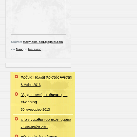
Source:
marynasta.edu.glogster.com
via
Mary
on
Pinterest
Χρόνια Πολλά! Χριστός Ανέστη!
8 Μαΐου 2013
“Αρχαίο πνεύμα αθάνατο,…-
etwinning
30 Ιανουαρίου 2013
«Το γίγνεσθαι του πολιτισμού»
7 Οκτωβρίου 2012
«Ο μικρός ζωγράφος»