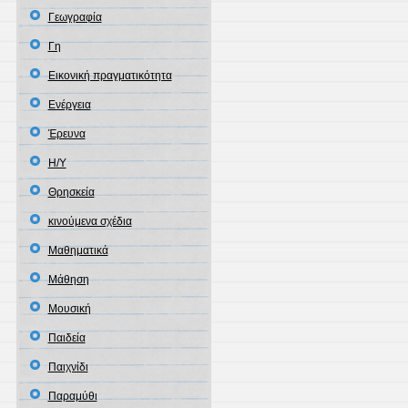
Γεωγραφία
Γη
Εικονική πραγματικότητα
Ενέργεια
Έρευνα
Η/Υ
Θρησκεία
κινούμενα σχέδια
Μαθηματικά
Μάθηση
Μουσική
Παιδεία
Παιχνίδι
Παραμύθι