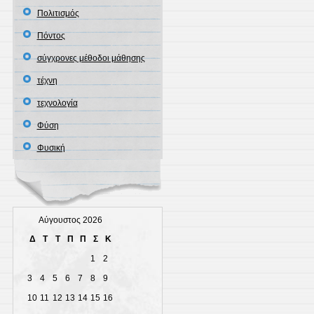
Πολιτισμός
Πόντος
σύγχρονες μέθοδοι μάθησης
τέχνη
τεχνολογία
Φύση
Φυσική
Αύγουστος 2026
Δ
Τ
Τ
Π
Π
Σ
Κ
1
2
3
4
5
6
7
8
9
10
11
12
13
14
15
16