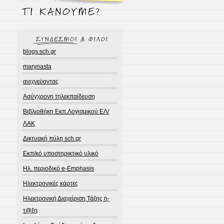
blogs.sch.gr
marynasta
ανιχνεύοντας
Ασύγχρονη τηλεκπαίδευση
Βιβλιοθήκη Εκπ.Λογισμικού ΕΛ/
ΛΑΚ
Δικτυακή πύλη sch.gr
Εκπ/κό υποστηρικτικό υλικό
Ηλ. περιοδικό e-Emphasis
Ηλεκτρονικές κάρτες
Ηλεκτρονική Διαχείριση Τάξης η-
τ@ξη