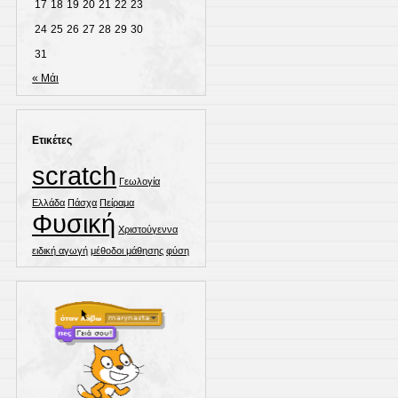
17
18
19
20
21
22
23
24
25
26
27
28
29
30
31
« Μάι
Ετικέτες
scratch
Γεωλογία
Ελλάδα
Πάσχα
Πείραμα
Φυσική
Χριστούγεννα
ειδική αγωγή
μέθοδοι μάθησης
φύση