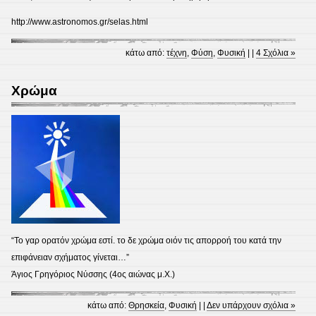
http://www.astronomos.gr/selas.html
κάτω από:
τέχνη
,
Φύση
,
Φυσική
| |
4 Σχόλια »
Χρώμα
“Το γαρ ορατόν χρώμα εστί. το δε χρώμα οιόν τις απορροή του κατά την
επιφάνειαν σχήματος γίνεται…”
Άγιος Γρηγόριος Νύσσης (4ος αιώνας μ.Χ.)
κάτω από:
Θρησκεία
,
Φυσική
| |
Δεν υπάρχουν σχόλια »