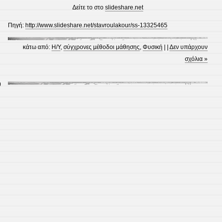
Δείτε το στο
slideshare.net
Πηγή:
http://www.slideshare.net/stavroulakour/ss-13325465
κάτω από:
Η/Υ
,
σύγχρονες μέθοδοι μάθησης
,
Φυσική
| |
Δεν υπάρχουν
σχόλια »
9