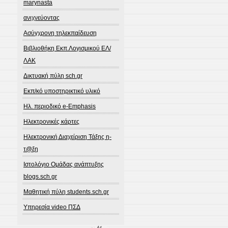
marynasta
ανιχνεύοντας
Ασύγχρονη τηλεκπαίδευση
Βιβλιοθήκη Εκπ.Λογισμικού ΕΛ/
ΛΑΚ
Δικτυακή πύλη sch.gr
Εκπ/κό υποστηρικτικό υλικό
Ηλ. περιοδικό e-Emphasis
Ηλεκτρονικές κάρτες
Ηλεκτρονική Διαχείριση Τάξης η-
τ@ξη
Ιστολόγιο Ομάδας ανάπτυξης
blogs.sch.gr
Μαθητική πύλη students.sch.gr
Υπηρεσία video ΠΣΔ