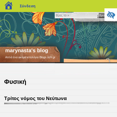
blogs.sch.gr
Σύνδεση
Βρες
Βρες το »
το
»
marynasta's blog
Απλά ένα ακόμα ιστολόγιο Blogs.sch.gr
Φυσική
Τρίτος νόμος του Νεύτωνα