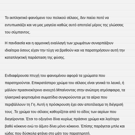
Το εκπληκτικό φαινόμενο του πολικού σέλαος, δεν παύει ποτέ να
εντυπωσιάζει και να μας μαγεύει καθώς αυτό αποτελεί μέρος της γλώσσας
του σύμπαντος.
Η πανδαισία και η αρμονική εναλλαγή των χρωμάτων συναρπάζουν
ιδιαίτερα όσους είχαν την τύχη να βρεθούν και να παρατηρήσουν αυτή την
καταπληκτική παράσταση της φύσης.
Ενδιαφέρουσα πτυχή του φαινομένου αφορά τα χρώματα που
παρατηρούνται. Επικρατέστερο χρώμα του σέλαος είναι γενικά το λευκό, ή
μάλλον πρασινοκίτρινο ανοιχτό.Μπαίνοντας στην ανώτερη ατμόσφαιρα, τα
ηλεκτρικά φορτισμένα σωματίδια συγκρούονται με τα αέρια που
περιβάλλουν τη Γη. Αυτή η πρόσκρουση έχει σαν αποτέλεσμα τη διέγερσή
τους .Το χρώμα του σέλαος καθορίζεται από το είδος των αερίων που
διεγείρονται. Έτσι το οξυγόνο δίνει κυρίως πράσινο χρώμα και λιγότερο
βαθύ κόκκινο ενώ το άζωτο δίνει μόνο κόκκινο. Έπίσης παράγεται μπλε και
ιώδες που δύσκολα φτάνει στο μάτι του παρατηρητή.