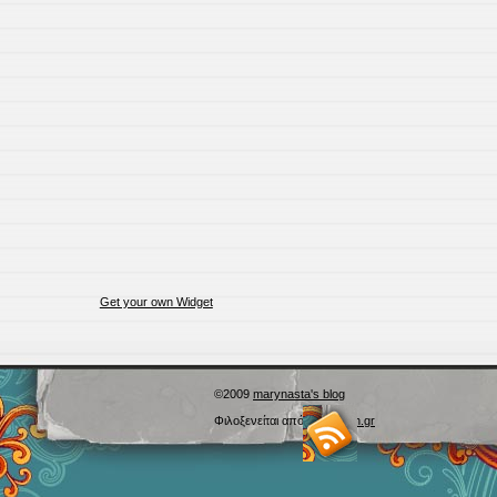
Get your own Widget
©2009
marynasta's blog
Φιλοξενείται από
Blogs.sch.gr