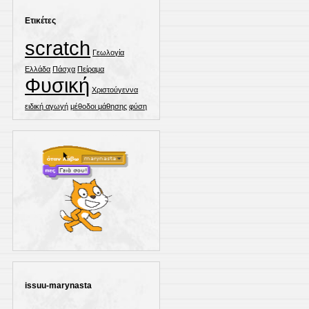
Ετικέτες
scratch
Γεωλογία
Ελλάδα
Πάσχα
Πείραμα
Φυσική
Χριστούγεννα
ειδική αγωγή
μέθοδοι μάθησης
φύση
issuu-marynasta