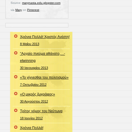
Source:
marynasta.edu.glogster.com
via
Mary
on
Pinterest
Χρόνια Πολλά! Χριστός Ανέστη!
8 Μαΐου 2013
“Αρχαίο πνεύμα αθάνατο,…-
etwinning
30 Ιανουαρίου 2013
«Το γίγνεσθαι του πολιτισμού»
7 Οκτωβρίου 2012
«Ο μικρός ζωγράφος»
30 Αυγούστου 2012
Τρίτος νόμος του Νεύτωνα
18 Ιουνίου 2012
Χρόνια Πολλά!