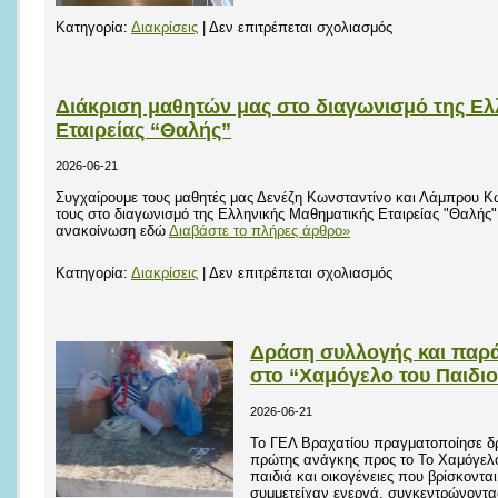
2026
στο
Κατηγορία:
Διακρίσεις
|
Δεν επιτρέπεται σχολιασμός
Διάκριση
μαθητριών
του
Διάκριση μαθητών μας στο διαγωνισμό της Ελ
ΓΕΛ
Εταιρείας “Θαλής”
Βραχατίου
2026-06-21
στο
Συγχαίρουμε τους μαθητές μας Δενέζη Κωνσταντίνο και Λάμπρου Κω
περιφερειακό
τους στο διαγωνισμό της Ελληνικής Μαθηματικής Εταιρείας "Θαλής"
Συμβούλιο
ανακοίνωση εδώ
Διαβάστε το πλήρες άρθρο»
Νέων
στο
Κατηγορία:
Διακρίσεις
|
Δεν επιτρέπεται σχολιασμός
Διάκριση
μαθητών
μας
Δράση συλλογής και παρά
στο
στο “Χαμόγελο του Παιδι
διαγωνισμό
2026-06-21
της
Το ΓΕΛ Βραχατίου πραγματοποίησε δ
Ελληνικής
πρώτης ανάγκης προς το Το Χαμόγελο
Μαθηματικής
παιδιά και οικογένειες που βρίσκοντα
Εταιρείας
συμμετείχαν ενεργά, συγκεντρώνοντας