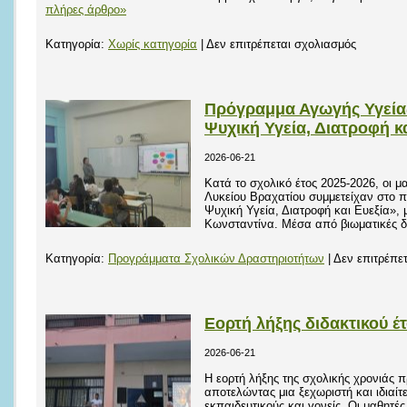
πλήρες άρθρο»
“Θαλής”
στο
Κατηγορία:
Χωρίς κατηγορία
|
Δεν επιτρέπεται σχολιασμός
Δράση
συλλογής
και
Πρόγραμμα Αγωγής Υγείας
παράδοσ
Ψυχική Υγεία, Διατροφή κα
ειδών
2026-06-21
α’
Κατά το σχολικό έτος 2025-2026, οι μ
ανάγκης
Λυκείου Βραχατίου συμμετείχαν στο 
στο
Ψυχική Υγεία, Διατροφή και Ευεξία», 
“Χαμόγελ
Κωνσταντίνα. Μέσα από βιωματικές 
του
Κατηγορία:
Προγράμματα Σχολικών Δραστηριοτήτων
|
Δεν επιτρέπε
Παιδιού”
Εορτή λήξης διδακτικού έ
2026-06-21
Η εορτή λήξης της σχολικής χρονιάς 
αποτελώντας μια ξεχωριστή και ιδιαίτ
εκπαιδευτικούς και γονείς. Οι μαθητές