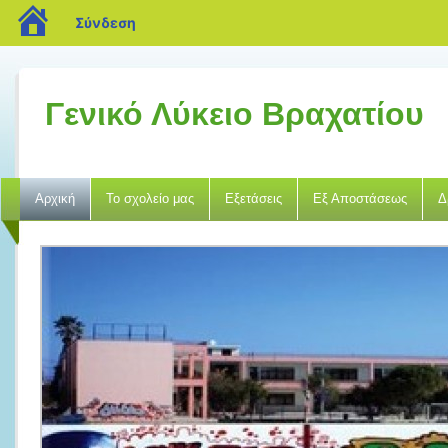
blogs.sch.gr
Σύνδεση
Γενικό Λύκειο Βραχατίου
Αρχική
Το σχολείο μας
Εξετάσεις
Εξ Αποστάσεως
Δ