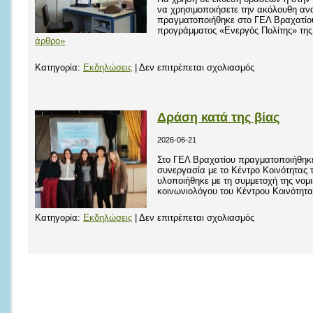
να χρησιμοποιήσετε την ακόλουθη αν
πραγματοποιήθηκε στο ΓΕΛ Βραχατίου
προγράμματος «Ενεργός Πολίτης» της 
άρθρο»
στο
Κατηγορία:
Εκδηλώσεις
|
Δεν επιτρέπεται σχολιασμός
Δράση
παροχής
πρώτων
Δράση κατά της βίας
βοηθειών
2026-06-21
ΚΑΡΠΑ
και
Στο ΓΕΛ Βραχατίου πραγματοποιήθηκε
συνεργασία με το Κέντρο Κοινότητας
χρήσης
υλοποιήθηκε με τη συμμετοχή της νομι
απινιδωτή
κοινωνιολόγου του Κέντρου Κοινότητ
στο
Κατηγορία:
Εκδηλώσεις
|
Δεν επιτρέπεται σχολιασμός
Δράση
κατά
της
βίας