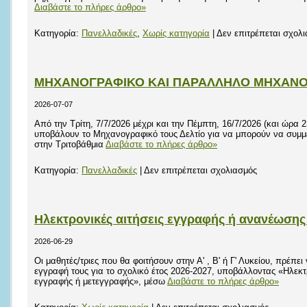
Διαβάστε το πλήρες άρθρο»
Κατηγορία:
Πανελλαδικές
,
Χωρίς κατηγορία
|
Δεν επιτρέπεται σχολ
ΜΗΧΑΝΟΓΡΑΦΙΚΟ ΚΑΙ ΠΑΡΑΛΛΗΛΟ ΜΗΧΑΝΟΓ
2026-07-07
Από την Τρίτη, 7/7/2026 μέχρι και την Πέμπτη, 16/7/2026 (και ώρα 2
υποβάλουν το Μηχανογραφικό τους Δελτίο για να μπορούν να συμμ
στην Τριτοβάθμια
Διαβάστε το πλήρες άρθρο»
στο
Κατηγορία:
Πανελλαδικές
|
Δεν επιτρέπεται σχολιασμός
ΜΗΧΑΝΟΓΡ
ΚΑΙ
ΠΑΡΑΛΛΗΛ
Ηλεκτρονικές αιτήσεις εγγραφής ή ανανέωση
ΜΗΧΑΝΟΓΡ
2026-06-29
ΔΕΛΤΙΟ
2026
Οι μαθητές/τριες που θα φοιτήσουν στην Α' , Β' ή Γ' Λυκείου, πρέπ
εγγραφή τους για το σχολικό έτος 2026-2027, υποβάλλοντας «Ηλεκ
εγγραφής ή μετεγγραφής», μέσω
Διαβάστε το πλήρες άρθρο»
στο