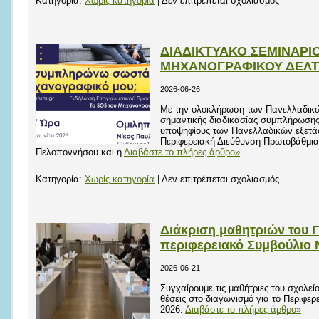
Κατηγορία:
Χωρίς κατηγορία
|
Δεν επιτρέπεται σχολιασμός
Ηλεκτρον
αιτήσεις
εγγραφής
ΔΙΑΔΙΚΤΥΑΚΟ ΣΕΜΙΝΑΡΙ
ή
ΜΗΧΑΝΟΓΡΑΦΙΚΟΥ ΔΕΛΤΙ
ανανέωσ
2026-06-26
εγγραφής
Με την ολοκλήρωση των Πανελλαδικώ
σημαντικής διαδικασίας συμπλήρωσης
υποψηφίους των Πανελλαδικών εξετά
Περιφερειακή Διεύθυνση Πρωτοβάθμια
Πελοποννήσου και η
Διαβάστε το πλήρες άρθρο»
στο
Κατηγορία:
Χωρίς κατηγορία
|
Δεν επιτρέπεται σχολιασμός
ΔΙΑΔΙΚΤ
ΣΕΜΙΝΑΡ
ΓΙΑ
Διάκριση μαθητριών του 
ΤΗ
περιφερειακό Συμβούλιο
ΣΥΜΠΛΗ
2026-06-21
ΤΟΥ
Συγχαίρουμε τις μαθήτριες του σχολείο
ΜΗΧΑΝΟ
θέσεις στο διαγωνισμό για το Περιφ
ΔΕΛΤΙΟΥ
2026.
Διαβάστε το πλήρες άρθρο»