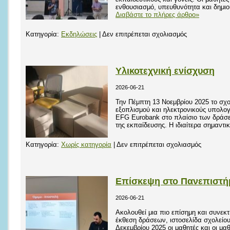
ενθουσιασμό, υπευθυνότητα και δημιο
Διαβάστε το πλήρες άρθρο»
στο
Κατηγορία:
Εκδηλώσεις
|
Δεν επιτρέπεται σχολιασμός
Εορτή
λήξης
διδακτικού
Υλικοτεχνική ενίσχυση
έτους
2026-06-21
2025-
2026
Την Πέμπτη 13 Νοεμβρίου 2025 το σχο
εξοπλισμού και ηλεκτρονικούς υπολο
2025-
EFG Eurobank στο πλαίσιο των δράσε
2026
της εκπαίδευσης. Η ιδιαίτερα σημαντι
στο
Κατηγορία:
Χωρίς κατηγορία
|
Δεν επιτρέπεται σχολιασμός
Υλικοτεχν
ενίσχυση
Επίσκεψη στο Πανεπιστή
2026-06-21
Ακολουθεί μια πιο επίσημη και συνεκ
έκθεση δράσεων, ιστοσελίδα σχολείο
Δεκεμβρίου 2025 οι μαθητές και οι μα