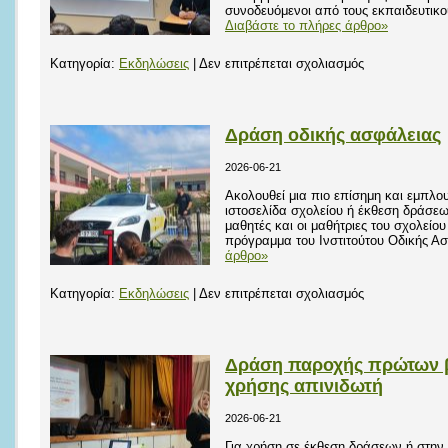
συνοδευόμενοι από τους εκπαιδευτικο
Διαβάστε το πλήρες άρθρο»
στο
Κατηγορία:
Εκδηλώσεις
|
Δεν επιτρέπεται σχολιασμός
Επίσκεψη
στο
Πανεπιστήμιο
Δράση οδικής ασφάλειας
Πελοποννήσο
2026-06-21
Ακολουθεί μια πιο επίσημη και εμπλο
ιστοσελίδα σχολείου ή έκθεση δράσεω
μαθητές και οι μαθήτριες του σχολείο
πρόγραμμα του Ινστιτούτου Οδικής Α
άρθρο»
στο
Κατηγορία:
Εκδηλώσεις
|
Δεν επιτρέπεται σχολιασμός
Δράση
οδικής
ασφάλειας
Δράση παροχής πρώτων 
χρήσης απινιδωτή
2026-06-21
Για χρήση σε έκθεση δράσεων ή στην 