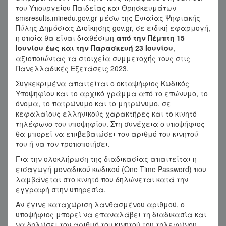
του Υπουργείου Παιδείας και Θρησκευμάτων
smsresults.minedu.gov.gr μέσω της Ενιαίας Ψηφιακής
Πύλης Δημόσιας Διοίκησης gov.gr, σε ειδική εφαρμογή,
η οποία θα είναι διαθέσιμη
από την Πέμπτη 15
Ιουνίου έως και την Παρασκευή 23 Ιουνίου
,
αξιοποιώντας τα στοιχεία συμμετοχής τους στις
Πανελλαδικές Εξετάσεις 2023.
Συγκεκριμένα απαιτείται ο οκταψήφιος Κωδικός
Υποψηφίου και το αρχικό γράμμα από το επώνυμο, το
όνομα, το πατρώνυμο και το μητρώνυμο, σε
κεφαλαίους ελληνικούς χαρακτήρες και το κινητό
τηλέφωνο του υποψηφίου. Στη συνέχεια ο υποψήφιος
θα μπορεί να επιβεβαιώσει τον αριθμό του κινητού
του ή να τον τροποποιήσει.
Για την ολοκλήρωση της διαδικασίας απαιτείται η
εισαγωγή μοναδικού κωδικού (One Time Password) που
λαμβάνεται στο κινητό που δηλώνεται κατά την
εγγραφή στην υπηρεσία.
Αν έγινε καταχώριση λανθασμένου αριθμού, ο
υποψήφιος μπορεί να επαναλάβει τη διαδικασία και
να δηλώσει τον αριθμό του κινητού του τηλεφώνου