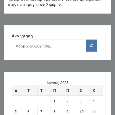
στην εφαρμογή έως 2 φορές.
Αναζήτηση
Αναζήτηση
Ιούνιος 2023
Δ
Τ
Τ
Π
Π
Σ
Κ
1
2
3
4
5
6
7
8
9
10
11