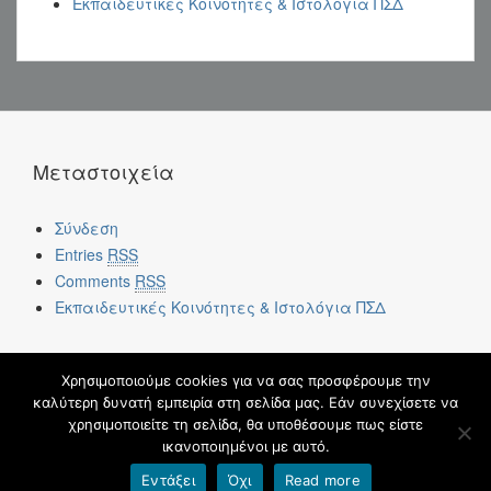
Εκπαιδευτικές Κοινότητες & Ιστολόγια ΠΣΔ
Μεταστοιχεία
Σύνδεση
Entries
RSS
Comments
RSS
Εκπαιδευτικές Κοινότητες & Ιστολόγια ΠΣΔ
Χρησιμοποιούμε cookies για να σας προσφέρουμε την
καλύτερη δυνατή εμπειρία στη σελίδα μας. Εάν συνεχίσετε να
χρησιμοποιείτε τη σελίδα, θα υποθέσουμε πως είστε
blogs.sch.gr
ικανοποιημένοι με αυτό.
Εντάξει
Όχι
Read more