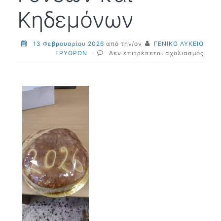
Κηδεμόνων
13 Φεβρουαρίου 2026
από την/ον
ΓΕΝΙΚΟ ΛΥΚΕΙΟ
στο
ΕΡΥΘΡΩΝ
·
Δεν επιτρέπεται σχολιασμός
Ευχα
του
Συλλ
Διδα
προς
τον
Σύλλ
Γονέ
και
Κηδε