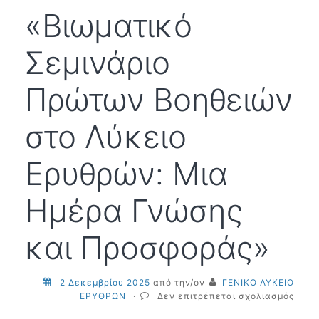
«Βιωματικό
Σεμινάριο
Πρώτων Βοηθειών
στο Λύκειο
Ερυθρών: Μια
Ημέρα Γνώσης
και Προσφοράς»
2 Δεκεμβρίου 2025
από την/ον
ΓΕΝΙΚΟ ΛΥΚΕΙΟ
στο
ΕΡΥΘΡΩΝ
·
Δεν επιτρέπεται σχολιασμός
«Βιω