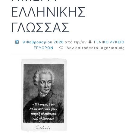
ΕΛΛΗΝΙΚΗΣ
ΓΛΩΣΣΑΣ
9 Φεβρουαρίου 2026
από την/ον
ΓΕΝΙΚΟ ΛΥΚΕΙΟ
στο
ΕΡΥΘΡΩΝ
·
Δεν επιτρέπεται σχολιασμός
9
ΦΕΒΡ
ΠΑΓΚ
ΗΜΕ
ΕΛΛΗ
ΓΛΩΣ