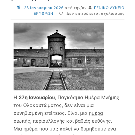
28 Ιανουαρίου 2026
από την/ον
ΓΕΝΙΚΟ ΛΥΚΕΙΟ
στο
ΕΡΥΘΡΩΝ
·
Δεν επιτρέπεται σχολιασμός
Παγκ
Ημέρ
Μνήμ
του
Ολοκ
Για
να
μη
σβήσ
η
μνήμη
Η
27η Ιανουαρίου
, Παγκόσμια Ημέρα Μνήμης
του Ολοκαυτώματος, δεν είναι μια
συνηθισμένη επέτειος. Είναι μια
ημέρα
σιωπής, περισυλλογής και βαθιάς ευθύνης.
Μια ημέρα που μας καλεί να θυμηθούμε ένα