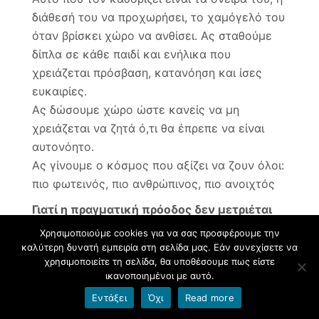
διάθεσή του να προχωρήσει, το χαμόγελό του
όταν βρίσκει χώρο να ανθίσει. Ας σταθούμε
δίπλα σε κάθε παιδί και ενήλικα που
χρειάζεται πρόσβαση, κατανόηση και ίσες
ευκαιρίες.
Ας δώσουμε χώρο ώστε κανείς να μη
χρειάζεται να ζητά ό,τι θα έπρεπε να είναι
αυτονόητο.
Ας γίνουμε ο κόσμος που αξίζει να ζουν όλοι:
πιο φωτεινός, πιο ανθρώπινος, πιο ανοιχτός
Γιατί η πραγματική πρόοδος δεν μετριέται
με το πόσο γρήγορα τρέχουμε, αλλά με το
Χρησιμοποιούμε cookies για να σας προσφέρουμε την
πόσους μπορούμε να πάρουμε μαζί μας.
καλύτερη δυνατή εμπειρία στη σελίδα μας. Εάν συνεχίσετε να
χρησιμοποιείτε τη σελίδα, θα υποθέσουμε πως είστε
Γιατί ο κόσμος γίνεται πιο όμορφος, όταν
ικανοποιημένοι με αυτό.
είναι προσβάσιμος σε όλους.
Εντάξει
Όχι
Read more