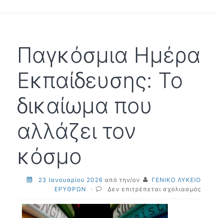
Παγκόσμια Ημέρα
Εκπαίδευσης: Το
δικαίωμα που
αλλάζει τον
κόσμο
23 Ιανουαρίου 2026
από την/ον
ΓΕΝΙΚΟ ΛΥΚΕΙΟ
στο
ΕΡΥΘΡΩΝ
·
Δεν επιτρέπεται σχολιασμός
Παγκ
Ημέρ
Εκπα