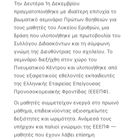
Σεμι
Την Δευτέρα 1η Δεκεμβρίου
Πρώ
πραγματοποιήθηκε με ιδιαίτερη επιτυχία το
Βοηθ
βιωματικό σεμινάριο Πρώτων Βοηθειών για
στο
Λύκε
τους μαθητές του Λυκείου Ερυθρών, μια
Ερυθ
δράση που υλοποιήθηκε με πρωτοβουλία του
Μια
Ημέρ
Συλλόγου Διδασκόντων και τη σύμφωνη
Γνώσ
γνώμη της Διευθύντριας του σχολείου. Το
και
σεμινάριο διεξήχθη στον χώρο του
Προσ
Πνευματικού Κέντρου και υλοποιήθηκε από
τους εξαιρετικούς εθελοντές εκπαιδευτές
της Ελληνικής Εταιρείας Επείγουσας
Προνοσοκομειακής Φροντίδας (ΕΕΕΠΦ).
Οι μαθητές συμμετείχαν ενεργά στο πρωινό
μάθημα, επιδεικνύοντας αξιοσημείωτες
δεξιότητες και ωριμότητα. Ανάμεσά τους
υπήρχαν και παλιοί γνώριμοι της ΕΕΕΠΦ —
μαθητές που έχουν λάβει επίσημη