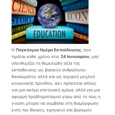
Το
δικα
που
αλλά
τον
κόσμ
Η
Παγκόσμια Ημέρα Εκπαίδευσης
, που
τιμάται κάθε χρόνο στις
24 Ιανουαρίου
, μας
υπενθυμίζει τη θεμελιώδη αξία της
εκπαίδευσης ως βασικού ανθρώπινου
δικαιώματος αλλά και ως ισχυρού μοχλού
κοινωνικής προόδου. Δεν πρόκειται απλώς
για μια ακόμη επετειακή ημέρα, αλλά για μια
αφορμή προβληματισμού γύρω από το πώς η
γνώση μπορεί να συμβάλει στη διαμόρφωση
ενός πιο δίκαιου, ειρηνικού και βιώσιμου