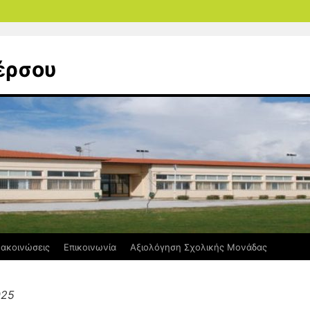
έρσου
ακοινώσεις
Επικοινωνία
Αξιολόγηση Σχολικής Μονάδας
025