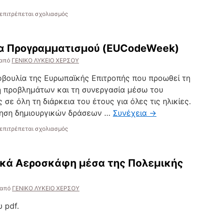
στο
επιτρέπεται σχολιασμός
Δράση
ευαισθητοποίησης
για
α Προγραμματισμού (EUCodeWeek)
την
Παγκόσμια
από
ΓΕΝΙΚΟ ΛΥΚΕΙΟ ΧΕΡΣΟΥ
Ημέρα
Ψυχικής
οβουλία της Ευρωπαϊκής Επιτροπής που προωθεί τη
Υγείας
ση προβλημάτων και τη συνεργασία μέσω του
σε όλη τη διάρκεια του έτους για όλες τις ηλικίες.
θηση δημιουργικών δράσεων …
Συνέχεια
→
στο
επιτρέπεται σχολιασμός
Ευρωπαϊκή
Εβδομάδα
Προγραμματισμού
ικά Αεροσκάφη μέσα της Πολεμικής
(EUCodeWeek)
από
ΓΕΝΙΚΟ ΛΥΚΕΙΟ ΧΕΡΣΟΥ
 pdf.