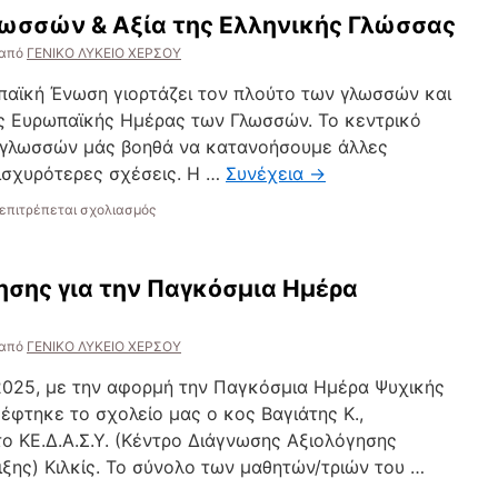
ωσσών & Αξία της Ελληνικής Γλώσσας
από
ΓΕΝΙΚΟ ΛΥΚΕΙΟ ΧΕΡΣΟΥ
παϊκή Ένωση γιορτάζει τον πλούτο των γλωσσών και
ς Ευρωπαϊκής Ημέρας των Γλωσσών. Το κεντρικό
η γλωσσών μάς βοηθά να κατανοήσουμε άλλες
 ισχυρότερες σχέσεις. Η …
Συνέχεια
→
στο
επιτρέπεται σχολιασμός
Ευρωπαϊκή
Ημέρα
Γλωσσών
ησης για την Παγκόσμια Ημέρα
&
Αξία
της
από
ΓΕΝΙΚΟ ΛΥΚΕΙΟ ΧΕΡΣΟΥ
Ελληνικής
Γλώσσας
2025, με την αφορμή την Παγκόσμια Ημέρα Ψυχικής
κέφτηκε το σχολείο μας ο κος Βαγιάτης Κ.,
ο ΚΕ.Δ.Α.Σ.Υ. (Κέντρο Διάγνωσης Αξιολόγησης
ξης) Κιλκίς. Το σύνολο των μαθητών/τριών του …