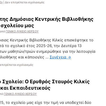
στο
ξη
|
Δεν επιτρέπεται σχολιασμός
Πτήση
με
Εκπαιδευτικά
 της Δημόσιας Κεντρικής Βιβλιοθήκης
Αεροσκάφη
μέσα
 σχολείου μας
της
από
ΓΕΝΙΚΟ ΛΥΚΕΙΟ ΧΕΡΣΟΥ
Πολεμικής
Αεροπορίας
όσιας Κεντρικής Βιβλιοθήκης Κιλκίς επισκέφτηκε το
τά το σχολικό έτος 2025-26, την Δευτέρα 13
των μαθητών/τριών ενημερώθηκε για την λειτουργία
ιβλιοθήκης και κάποιοι/ες …
Συνέχεια
→
στο
επιτρέπεται σχολιασμός
H
Κινητή
Βιβλιοθήκη
 Σχολείο: Ο Ερυθρός Σταυρός Κιλκίς
της
Δημόσιας
και Εκπαιδευτικούς
Κεντρικής
πό
ΓΕΝΙΚΟ ΛΥΚΕΙΟ ΧΕΡΣΟΥ
Βιβλιοθήκης
Κιλκίς
5, το σχολείο μας είχε την τιμή να υποδεχτεί δύο
στην