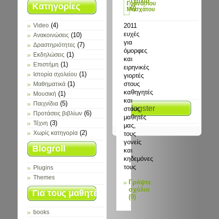
σχόλιο
Γυμνασίου
Κατηγορίες
(0)
Μοσχάτου
(4)
2011
Video
ευχές
(10)
Ανακοινώσεις
για
(7)
Δραστηριότητες
όμορφες
(1)
Εκδηλώσεις
και
(1)
Επιστήμη
ειρηνικές
(1)
Ιστορία σχολείου
γιορτές
στους
(1)
Μαθηματικά
καθηγητές
(1)
Μουσική
και
(5)
Παιχνίδια
glogster
στους
(6)
Προτάσεις βιβλίων
μαθητές
(3)
Τέχνη
μας,
(2)
τους
Χωρίς κατηγορία
γονείς
Blogroll
και
κηδεμόνες
τους
Plugins
Themes
Γράψτε
σχόλιο
Για τους μαθητές
(0)
books