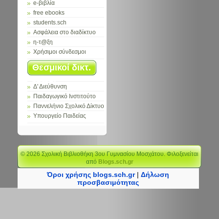
e-βιβλία
free ebooks
students.sch
Ασφάλεια στο διαδίκτυο
η-τ@ξη
Χρήσιμοι σύνδεσμοι
Θεσμικοί δικτ.
τόποι
Δ' Διεύθυνση
Παιδαγωγικό Ινστιτούτο
Παννελήνιο Σχολικό Δίκτυο
Υπουργείο Παιδείας
© 2026 Σχολική Bιβλιοθήκη 3ου Γυμνασίου Μοσχάτου. Φιλοξενείται
από
Blogs.sch.gr
Όροι χρήσης blogs.sch.gr
|
Δήλωση
προσβασιμότητας