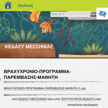
blogs.sch.gr
Σύνδεση
Βρες
Βρες το »
το
»
ΚΕΔΑΣΥ ΜΕΣΣΗΝΙΑΣ
ΒΡΑΧΥΧΡΟΝΙΟ-ΠΡΟΓΡΑΜΜΑ-
ΠΑΡΕΜΒΑΣΗΣ-MΑΘΗΤΗ
3
ΒΡΑΧΥΧΡΟΝΙΟ-ΠΡΟΓΡΑΜΜΑ-ΠΑΡΕΜΒΑΣΗΣ-MΑΘΗΤΗ-1.doc
από
ΚΕΔΑΣΥ ΜΕΣΣΗΝΙΑΣ
κάτω από:
ΕΝΤΥΠΑ ΠΡΟΣ ΚΕΔΑΣΥ
| |
Δεν
στο
επιτρέπεται σχολιασμός