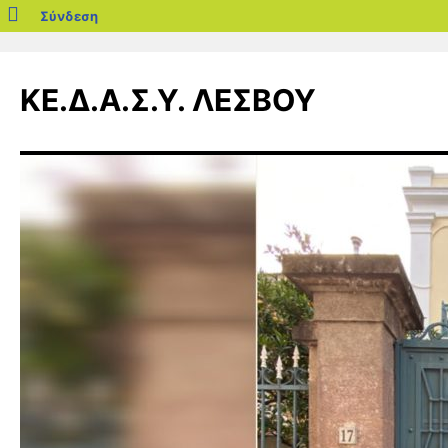
blogs.sch.gr
Σύνδεση
Μετάβαση
σε
ΚΕ.Δ.Α.Σ.Υ. ΛΕΣΒΟΥ
περιεχόμενο