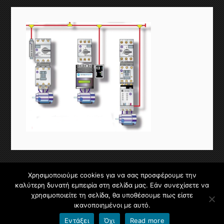
Χρησιμοποιούμε cookies για να σας προσφέρουμε την
© 2026
καλύτερη δυνατή εμπειρία στη σελίδα μας. Εάν συνεχίσετε να
χρησιμοποιείτε τη σελίδα, θα υποθέσουμε πως είστε
Φιλοξενείται στο https://blogs.sch.gr
|
Θέμα εμφάνισης:
ικανοποιημένοι με αυτό.
Alpona
Εντάξει
Όχι
Read more