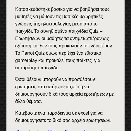
Κατασκευάστηκε βασικά για να βοηθήσει τους
μαθητές να μάθουν τις βασικές θεωρητικές
γνώσεις της ηλεκτρολογίας μέσα από το
παιχνίδι. Τα συνηθισμένα παιχνίδια Quiz –
Ερωτήσεων οι μαθητές τα αντιμετωπίζουν ως
εξέταση και δεν τους προκαλούν το ενδιαφέρον.
Το Parrot Quiz όμως περιέχει ένα εθιστικό
gamerplay και προκαλεί τους παίκτες για
ασταμάτητο παιχνίδι.
Όσοι θέλουν μπορούν να προσθέσουν
ερωτήσεις στο υπάρχον αρχείο ή να
δημιουργήσουν δικά τους αρχεία ερωτήσεων με
άλλα θέματα.
Κατεβάστε ένα παράδειγμα σε excel για να
δημιουργήσετε το δικό σας αρχείο ερωτήσεων.