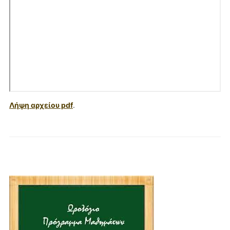
Λήψη αρχείου pdf
.