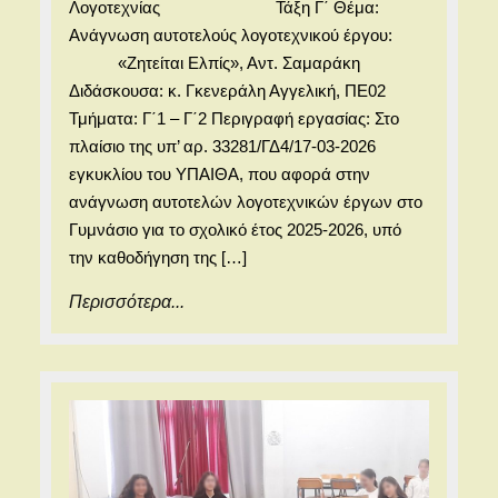
Λογοτεχνίας Τάξη Γ΄ Θέμα:
Λογοτεχνία
Ανάγνωση αυτοτελούς λογοτεχνικού έργου:
Τάξη
«Ζητείται Ελπίς», Αντ. Σαμαράκη
Διδάσκουσα: κ. Γκενεράλη Αγγελική, ΠΕ02
Γ΄.
Τμήματα: Γ΄1 – Γ΄2 Περιγραφή εργασίας: Στο
Θέμα:
πλαίσιο της υπ’ αρ. 33281/ΓΔ4/17-03-2026
Ανάγνωση
εγκυκλίου του ΥΠΑΙΘΑ, που αφορά στην
αυτοτελούς
ανάγνωση αυτοτελών λογοτεχνικών έργων στο
λογοτεχνικ
Γυμνάσιο για το σχολικό έτος 2025-2026, υπό
την καθοδήγηση της […]
έργου:
«Ζητείται
Περισσότερα...
Περισσότερα...
Ελπίς»,
Αντ.
Σαμαράκη