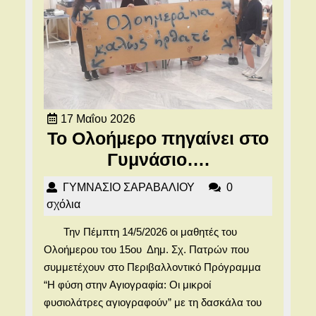
17
17 Μαΐου 2026
Μαΐου
Το Ολοήμερο πηγαίνει στο
2026
Το
Γυμνάσιο….
Ολοήμερο
ΓΥΜΝΑΣΙΟ
ΓΥΜΝΑΣΙΟ ΣΑΡΑΒΑΛΙΟΥ
0
πηγαίνει
ΣΑΡΑΒΑΛΙΟΥ
σχόλια
στο
Την Πέμπτη 14/5/2026 οι μαθητές του
Γυμνάσιο….
Ολοήμερου του 15ου Δημ. Σχ. Πατρών που
συμμετέχουν στο Περιβαλλοντικό Πρόγραμμα
“Η φύση στην Αγιογραφία: Οι μικροί
φυσιολάτρες αγιογραφούν” με τη δασκάλα του