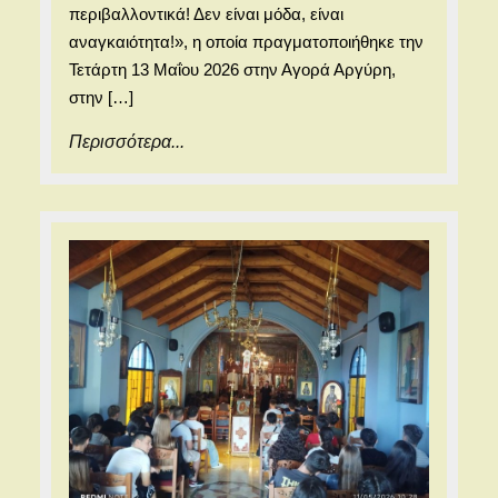
το
περιβαλλοντικά! Δεν είναι μόδα, είναι
παλιό
αναγκαιότητα!», η οποία πραγματοποιήθηκε την
του
Τετάρτη 13 Μαΐου 2026 στην Αγορά Αργύρη,
στην […]
Γυμνα
Σαραβ
Περισσότερα...
Περισσότερα...
στη
Διημερ
«Open
Days»
Περιβα
Εκπαί
2025-
2026