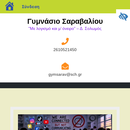
blogs.sch.gr
Σύνδεση
Μετάβαση
Γυμνάσιο Σαραβαλίου
στο
"Mε λογισμό και μ’ όνειρο" – Δ. Σολωμός
περιεχόμενο
2610521450
2610521450
gymsarav@sch.gr
gymsarav@sch.gr