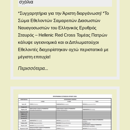
Γυμνάσ
ΣΑΡΑΒΑΛΙΟΥ
σχόλια
Σαραβα
*Συγχαρητήρια για την Άριστη διοργάνωση! *Το
–
Σώμα Εθελοντών Σαμαρειτών Διασωστών
και
Ναυαγοσωστών του Ελληνικός Ερυθρός
20ο
Σταυρός – Hellenic Red Cross Τομέας Πατρών
κάλυψε υγειονομικά και οι Διπλωματούχοι
Γυμνάσ
Εθελοντές διαχειρίστηκαν οχτώ περιστατικά με
Πατρώ
μέγιστη επιτυχία!
Περισσότερα...
Περισσότερα...