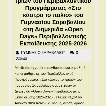
τριών του Περιβαλλοντικού
Προγράμματος «Στο
κάστρο το παλιό» του
Γυμνασίου Σαραβαλίου
στη Διημερίδα «Open
Days» Περιβαλλοντικής
Συμμε
Εκπαίδευσης 2025-2026
των
ΓΥΜΝΑΣΙΟ
ΓΥΜΝΑΣΙΟ ΣΑΡΑΒΑΛΙΟΥ
0
μαθητ
ΣΑΡΑΒΑΛΙΟΥ
σχόλια
τριών
Με ιδιαίτερη χαρά και ενθουσιασμό οι μαθητές
του
και οι μαθήτριες του Περιβαλλοντικού
Περιβα
Προγράμματος «Στο κάστρο το παλιό» του
Προγρ
Γυμνασίου Σαραβαλίου συμμετείχαν στη
Διημερίδα «Open Days» Περιβαλλοντικής
«Στο
Εκπαίδευσης 2025-2026 με θέμα: «Σχολείο
κάστρ
Ανοικτό στην Κοινωνία, Μάθε, νιώσε, δράσε