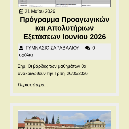
21
21 Μαΐου 2026
Μαΐου
Πρόγραμμα Προαγωγικών
2026
και Απολυτήριων
Πρόγρ
Εξετάσεων Ιουνίου 2026
Προαγ
ΓΥΜΝΑΣΙΟ
ΓΥΜΝΑΣΙΟ ΣΑΡΑΒΑΛΙΟΥ
0
και
ΣΑΡΑΒΑΛΙΟΥ
σχόλια
Απολυ
Σημ. Οι βάρδιες των μαθημάτων θα
Εξετά
ανακοινωθούν την Τρίτη, 26/05/2026
Ιουνίο
Περισσότερα...
Περισσότερα...
2026