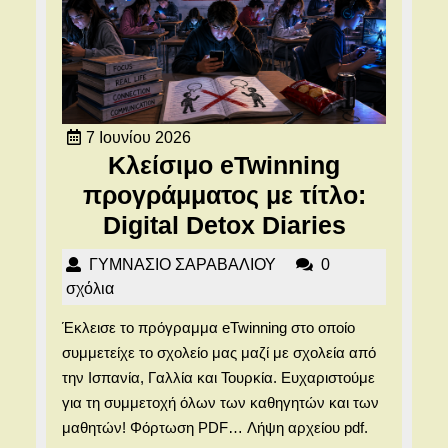
7
7 Ιουνίου 2026
Ιουνίου
Κλείσιμο eTwinning
2026
προγράμματος με τίτλο:
Κλείσιμ
Digital Detox Diaries
eTwinni
ΓΥΜΝΑΣΙΟ
ΓΥΜΝΑΣΙΟ ΣΑΡΑΒΑΛΙΟΥ
0
προγράμ
ΣΑΡΑΒΑΛΙΟΥ
σχόλια
με
Έκλεισε το πρόγραμμα eTwinning στο οποίο
τίτλο:
συμμετείχε το σχολείο μας μαζί με σχολεία από
Digital
την Ισπανία, Γαλλία και Τουρκία. Ευχαριστούμε
Detox
για τη συμμετοχή όλων των καθηγητών και των
μαθητών! Φόρτωση PDF… Λήψη αρχείου pdf.
Diaries