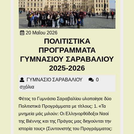
20
20 Μαΐου 2026
Μαΐου
ΠΟΛΙΤΙΣΤΙΚΑ
2026
ΠΡΟΓΡΑΜΜΑΤΑ
ΓΥΜΝΑΣΙΟΥ ΣΑΡΑΒΑΛΙΟΥ
ΠΟΛΙΤΙΣΤΙΚΑ
2025-2026
ΠΡΟΓΡΑΜΜΑ
ΓΥΜΝΑΣΙΟ
ΓΥΜΝΑΣΙΟ ΣΑΡΑΒΑΛΙΟΥ
0
ΓΥΜΝΑΣΙΟΥ
ΣΑΡΑΒΑΛΙΟΥ
σχόλια
ΣΑΡΑΒΑΛΙΟΥ
Φέτος το Γυμνάσιο Σαραβαλίου υλοποίησε δύο
2025-
Πολιτιστικά Προγράμματα με τίτλους: 1. «Τα
2026
μνημεία μάς μιλούν: Οι Ελληνορθόδοξοι Ναοί
της Βιέννης και της Πράγας μας διηγούνται την
ιστορία τους» (Συντονιστής του Προγράμματος: