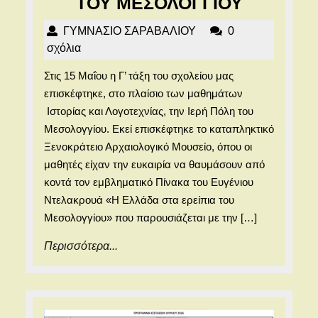
Η
ΤΟΥ ΜΕΣΟΛΟΓΓΙΟΥ
Γ’
ΓΥΜΝΑΣΙΟ
ΓΥΜΝΑΣΙΟ ΣΑΡΑΒΑΛΙΟΥ
0
ΤΑΞΗ
ΣΑΡΑΒΑΛΙΟΥ
σχόλια
ΤΟΥ
Στις 15 Μαΐου η Γ’ τάξη του σχολείου μας
ΣΧΟΛΕΙ
επισκέφτηκε, στο πλαίσιο των μαθημάτων
ΜΑΣ
Ιστορίας και Λογοτεχνίας, την Ιερή Πόλη του
ΣΤΗΝ
Μεσολογγίου. Εκεί επισκέφτηκε το καταπληκτικό
Ξενοκράτειο Αρχαιολογικό Μουσείο, όπου οι
ΙΕΡΗ
μαθητές είχαν την ευκαιρία να θαυμάσουν από
ΠΟΛΗ
κοντά τον εμβληματικό Πίνακα του Ευγένιου
ΤΟΥ
Ντελακρουά «Η Ελλάδα στα ερείπια του
ΜΕΣΟΛΟ
Μεσολογγίου» που παρουσιάζεται με την […]
Περισσότερα...
Περισσότερα...