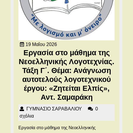
19
19 Μαΐου 2026
Μαΐου
Εργασία στο μάθημα της
2026
Νεοελληνικής Λογοτεχνίας.
Τάξη Γ΄. Θέμα: Ανάγνωση
αυτοτελούς λογοτεχνικού
έργου: «Ζητείται Ελπίς»,
Εργασία
Αντ. Σαμαράκη
στο
ΓΥΜΝΑΣΙΟ
ΓΥΜΝΑΣΙΟ ΣΑΡΑΒΑΛΙΟΥ
0
μάθημα
ΣΑΡΑΒΑΛΙΟΥ
σχόλια
της
Εργασία στο μάθημα της Νεοελληνικής
Νεοελληνικ