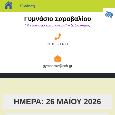
blogs.sch.gr
Σύνδεση
Μετάβαση
Γυμνάσιο Σαραβαλίου
στο
"Mε λογισμό και μ’ όνειρο" – Δ. Σολωμός
περιεχόμενο
2610521450
2610521450
gymsarav@sch.gr
gymsarav@sch.gr
ΗΜΈΡΑ:
26 ΜΑΪ́ΟΥ 2026