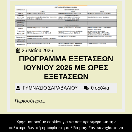
26
26 Μαΐου 2026
Μαΐου
ΠΡΟΓΡΑΜΜΑ ΕΞΕΤΑΣΕΩΝ
2026
ΙΟΥΝΙΟΥ 2026 ΜΕ ΩΡΕΣ
ΠΡΟΓΡΑΜΜ
ΕΞΕΤΑΣΕΩΝ
ΕΞΕΤΑΣΕΩ
ΓΥΜΝΑΣΙΟ
ΓΥΜΝΑΣΙΟ ΣΑΡΑΒΑΛΙΟΥ
0 σχόλια
ΙΟΥΝΙΟΥ
ΣΑΡΑΒΑΛΙΟΥ
Περισσότερα...
Περισσότερα...
2026
ΜΕ
ΩΡΕΣ
Χρησιμοποιούμε cookies για να σας προσφέρουμε την
ΕΞΕΤΑΣΕΩ
καλύτερη δυνατή εμπειρία στη σελίδα μας. Εάν συνεχίσετε να