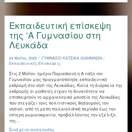
ανακύκλωσης
:«ΑΝΑΚΥΚΛΩΝΩ
–
ΔΙΝΩ
Εκπαιδευτική επίσκεψη
ΖΩΗ
ΣΤΟΝ
της ‘A Γυμνασίου στη
ΠΛΑΝΗΤΗ
Λευκάδα
ΜΟΥ!»
24 Μαΐου, 2025
ΓΥΜΝΑΣΙΟ ΚΑΤΣΙΚΑ ΙΩΑΝΝΙΝΩΝ
Εκπαιδευτικές Επισκέψεις
Στις 2 Μάϊου, ημέρα Παρασκευή η Α τάξη του
Γυμνασίου μας πραγματοποίησε εκπαιδευτική
εκδρομή στο νησί της Λευκάδας. Κατά τη διάρκεια της
εκδρομής οι μαθητές είχαν τη δυνατότητα να
επισκεφτούν το αρχαιολογικό μουσείο της Λευκάδας
που στεγάζει τους πολιτιστικούς θησαυρούς του
νησιού, από τη μέση παλαιολιθική περίοδο έως την
ύστερη ρωμαιοκρατία, προβάλλοντας την εξέλιξη
της…
Εκπαιδευτική
Συνέχεια ανάγνωσης