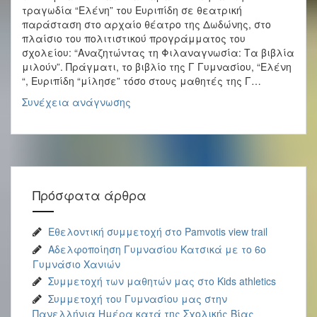
τραγωδία “Ελένη” του Ευριπίδη σε θεατρική
παράσταση στο αρχαίο θέατρο της Δωδώνης, στο
πλαίσιο του πολιτιστικού προγράμματος του
σχολείου: “Αναζητώντας τη Φιλαναγνωσία: Τα βιβλία
μιλούν”. Πράγματι, το βιβλίο της Γ Γυμνασίου, “Ελένη
“, Ευριπίδη “μίλησε” τόσο στους μαθητές της Γ…
Αρχαίο
Συνέχεια ανάγνωσης
Θέατρο
Δωδώνης:
Πρόγραμμα
“Αναζητώντας
τη
Φιλαναγνωσία:
Πρόσφατα άρθρα
Τα
βιβλία
μιλούν”
Εθελοντική συμμετοχή στο Pamvotis view trail
Αδελφοποίηση Γυμνασίου Κατσικά με το 6ο
Γυμνάσιο Χανιών
Συμμετοχή των μαθητών μας στο Kids athletics
Συμμετοχή του Γυμνασίου μας στην
Πανελλήνια Ημέρα κατά της Σχολικής Βίας