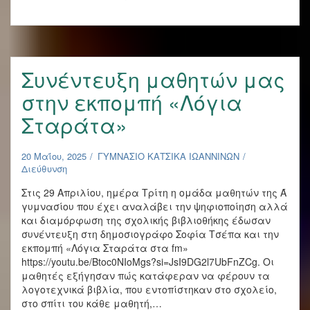
επίσκεψη
της
‘A
Γυμνασίου
στη
Συνέντευξη μαθητών μας
Λευκάδα
στην εκπομπή «Λόγια
Σταράτα»
20 Μαΐου, 2025
ΓΥΜΝΑΣΙΟ ΚΑΤΣΙΚΑ ΙΩΑΝΝΙΝΩΝ
Διεύθυνση
Στις 29 Απριλίου, ημέρα Τρίτη η ομάδα μαθητών της Ά
γυμνασίου που έχει αναλάβει την ψηφιοποίηση αλλά
και διαμόρφωση της σχολικής βιβλιοθήκης έδωσαν
συνέντευξη στη δημοσιογράφο Σοφία Τσέπα και την
εκπομπή «Λόγια Σταράτα στα fm»
https://youtu.be/Btoc0NIoMgs?si=JsI9DG2l7UbFnZCg. Οι
μαθητές εξήγησαν πώς κατάφεραν να φέρουν τα
λογοτεχνικά βιβλία, που εντοπίστηκαν στο σχολείο,
στο σπίτι του κάθε μαθητή,…