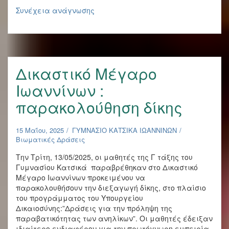
Συνέντευξη
Συνέχεια ανάγνωσης
μαθητών
μας
στην
εκπομπή
«Λόγια
Δικαστικό Μέγαρο
Σταράτα»
Ιωαννίνων :
παρακολούθηση δίκης
15 Μαΐου, 2025
ΓΥΜΝΑΣΙΟ ΚΑΤΣΙΚΑ ΙΩΑΝΝΙΝΩΝ
Βιωματικές Δράσεις
Την Τρίτη, 13/05/2025, οι μαθητές της Γ τάξης του
Γυμνασίου Κατσικά παραβρέθηκαν στο Δικαστικό
Μέγαρο Ιωαννίνων προκειμένου να
παρακολουθήσουν την διεξαγωγή δίκης, στο πλαίσιο
του προγράμματος του Υπουργείου
Δικαιοσύνης:”Δράσεις για την πρόληψη της
παραβατικότητας των ανηλίκων”. Οι μαθητές έδειξαν
ιδιαίτερο ενδιαφέρον για την πρωτόγνωρη εμπειρία