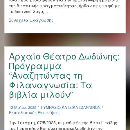
της δικαστικής πραγματικότητας, ήρθαν σε επαφή με
το δικανικό λόγο,…
Δικαστικό
Συνέχεια ανάγνωσης
Μέγαρο
Ιωαννίνων
:
παρακολούθηση
δίκης
Αρχαίο Θέατρο Δωδώνης:
Πρόγραμμα
“Αναζητώντας τη
Φιλαναγνωσία: Τα
βιβλία μιλούν”
12 Μαΐου, 2025
ΓΥΜΝΑΣΙΟ ΚΑΤΣΙΚΑ ΙΩΑΝΝΙΝΩΝ
Εκπαιδευτικές Επισκέψεις
Την Τετάρτη, 07/5/2025, οι μαθητές της Β και Γ τάξης
του Γυμνασίου Κατσικά παρακολούθησαν την