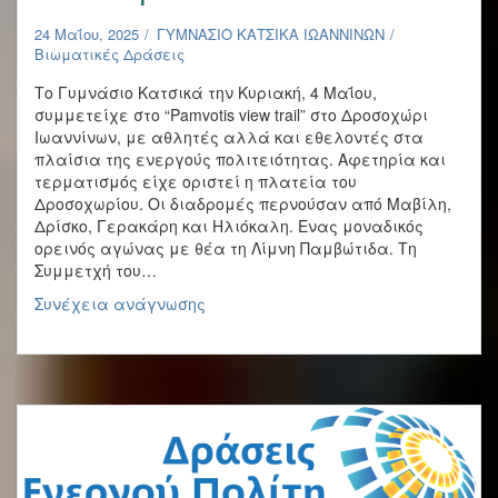
24 Μαΐου, 2025
ΓΥΜΝΑΣΙΟ ΚΑΤΣΙΚΑ ΙΩΑΝΝΙΝΩΝ
Βιωματικές Δράσεις
Το Γυμνάσιο Κατσικά την Κυριακή, 4 Μαΐου,
συμμετείχε στο “Pamvotis view trail” στο Δροσοχώρι
Ιωαννίνων, με αθλητές αλλά και εθελοντές στα
πλαίσια της ενεργούς πολιτειότητας. Αφετηρία και
τερματισμός είχε οριστεί η πλατεία του
Δροσοχωρίου. Οι διαδρομές περνούσαν από Μαβίλη,
Δρίσκο, Γερακάρη και Ηλιόκαλη. Ενας μοναδικός
ορεινός αγώνας με θέα τη Λίμνη Παμβώτιδα. Τη
Συμμετχή του…
“Pamvotis
Συνέχεια ανάγνωσης
view
trail”
–
Συμμετοχή
από
μαθητές
του
Γυμνασίου