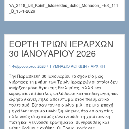
YA_2418_D3_Koinh_Istoselides_Schol_Monadon_FEK_111
_B_15-1-2026
ΕΟΡΤΗ ΤΡΙΩΝ ΙΕΡΑΡΧΩΝ
30 ΙΑΝΟΥΑΡΙΟΥ 2026
1 Φεβρουαρίου 2026
ΓΥΜΝΑΣΙΟ ΑΘΙΚΙΩΝ
ΑΡΧΙΚΗ
Την Παρασκευή 30 Ιανουαρίου το σχολείο μας
γιόρτασε τη μνήμη των Τριών Ιεραρχών οι οποίοι δεν
υπήρξαν μόνο Άγιοι της Εκκλησίας, αλλά και
κορυφαίοι δάσκαλοι, φιλόσοφοι και παιδαγωγοί, που
άφησαν ανεξίτηλο αποτύπωμα στον πνευματικό
πολιτισμό. Έζησαν τον 4ο αιώνα μ.Χ., σε μια εποχή
μεγάλων πνευματικών ζυμώσεων, όταν ο αρχαίος
ελληνικός στοχασμός συναντούσε τη χριστιανική
πίστη και γεννούσε ερωτήματα, συγκρούσεις και
νέους δρόμους σκέψης. Οι Τρεις Ιεράρχες