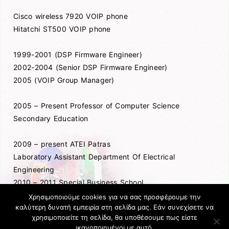
Cisco wireless 7920 VOIP phone
Hitatchi ST500 VOIP phone
1999-2001 (DSP Firmware Engineer)
2002-2004 (Senior DSP Firmware Engineer)
2005 (VOIP Group Manager)
2005 – Present Professor of Computer Science
Secondary Education
2009 – present ATEI Patras
Laboratory Assistant Department Of Electrical
Engineering
2010 – 2011 Special Business School
Director
Χρησιμοποιούμε cookies για να σας προσφέρουμε την
καλύτερη δυνατή εμπειρία στη σελίδα μας. Εάν συνεχίσετε να
χρησιμοποιείτε τη σελίδα, θα υποθέσουμε πως είστε
ικανοποιημένοι με αυτό.