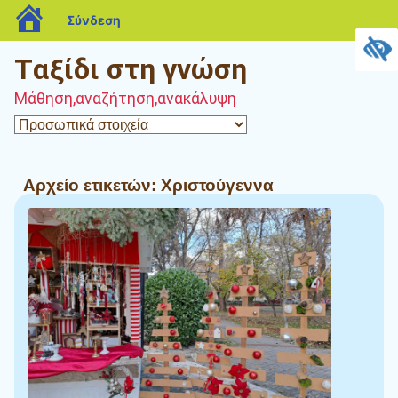
blogs.sch.gr
Σύνδεση
Tαξίδι στη γνώση
Μάθηση,αναζήτηση,ανακάλυψη
Αρχείο ετικετών:
Χριστούγεννα