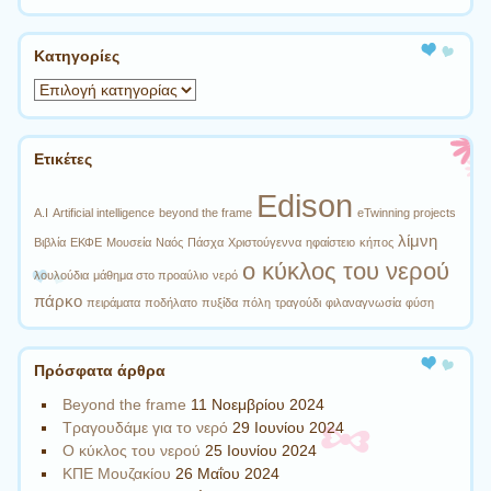
Kατηγορίες
Kατηγορίες
Ετικέτες
Edison
A.I
Artificial intelligence
beyond the frame
eTwinning projects
λίμνη
Βιβλία
ΕΚΦΕ
Μουσεία
Ναός
Πάσχα
Χριστούγεννα
ηφαίστειο
κήπος
ο κύκλος του νερού
λουλούδια
μάθημα στο προαύλιο
νερό
πάρκο
πειράματα
ποδήλατο
πυξίδα
πόλη
τραγούδι
φιλαναγνωσία
φύση
Πρόσφατα άρθρα
Beyond the frame
11 Νοεμβρίου 2024
Τραγουδάμε για το νερό
29 Ιουνίου 2024
Ο κύκλος του νερού
25 Ιουνίου 2024
ΚΠΕ Μουζακίου
26 Μαΐου 2024