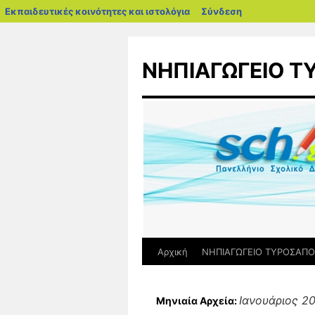
blogs.sch.gr
Εκπαιδευτικές κοινότητες και ιστολόγια
Σύνδεση
Μετάβαση
σε
ΝΗΠΙΑΓΩΓΕΙΟ 
περιεχόμενο
Αρχική
ΝΗΠΙΑΓΩΓΕΙΟ ΤΥΡΟΣΑΠΟ
Ιανουάριος 2
Μηνιαία Αρχεία: