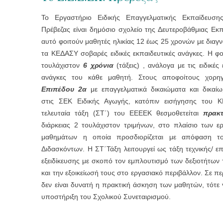
Το Εργαστήριο Ειδικής Επαγγελματικής Εκπαίδευσης
Πρέβεζας είναι δημόσιο σχολείο της Δευτεροβάθμιας Εκ
αυτό φοιτούν μαθητές ηλικίας 12 έως 25 χρονών με δια
τα ΚΕΔΑΣΥ σοβαρές ειδικές εκπαιδευτικές ανάγκες. Η φο
τουλάχιστον
6 χρόνια
(τάξεις) , ανάλογα με τις ειδικές 
ανάγκες του κάθε μαθητή. Στους αποφοίτους χορηγ
Επιπέδου 2α
με επαγγελματικά δικαιώματα και δικαί
στις ΣΕΚ Ειδικής Αγωγής, κατόπιν εισήγησης του Κ
τελευταία τάξη (ΣΤ΄) του ΕΕΕΕΚ θεσμοθετείται
πρακ
διάρκειας 2 τουλάχιστον τριμήνων, στο πλαίσιο των ε
μαθημάτων η οποία προσδιορίζεται με απόφαση τ
Διδασκόντων. Η ΣΤ΄Τάξη λειτουργεί ως τάξη τεχνικής/ ε
εξειδίκευσης με σκοπό τον εμπλουτισμό των δεξιοτήτων
και την εξοικείωσή τους στο εργασιακό περιβάλλον. Σε 
δεν είναι δυνατή η πρακτική άσκηση των μαθητών, τότε γ
υποστήριξη του Σχολικού Συνεταιρισμού.