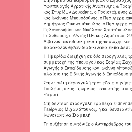
Υφυπουργός Αγροτικής Ανάπτυξης & Τροφί
κος Σπυρίδων Δουκάκης, ο Προϊστάμενος Δ
κος Ιωάννης Μπουσδούνης, ο Περιφερειακ
Δημήτριος Οικονομόπουλος, ο Περιφερεια
Πελοποννήσου κος Νικόλαος Χριστόπουλος,
Πολύδωρος, ο Δ/ντής Π.Ε. κος Δημήτριος Σ
Λιβανού, αυτοδιοικητικοί της περιοχής κα
παρακολούθησαν διαδικτυακά εκπαιδευτικ
Η Ημερίδα διεξήχθη σε δύο στρογγυλές τρ
συμμετοχή της Υπουργού κας Σοφίας Ζαχα
Αγωγής & Εκπαίδευσης κου Ιωάννη Μπουσδ
πλαίσιο της Ειδικής Αγωγής & Εκπαίδευση
Στην πρώτη στρογγυλή τράπεζα εισηγήσει
Γκολέμη, ο κος Γεώργιος Παπουτσής, ο κ
Ψαρρά.
Στη δεύτερη στρογγυλή τράπεζα εισηγήσει
Γεώργιος Μιχαλόπουλος, η κα Κωνσταντίν
Κωνσταντίνα Σιαμπλή.
Τη συζήτηση συντόνιζε ο Αντιπρόεδρος του