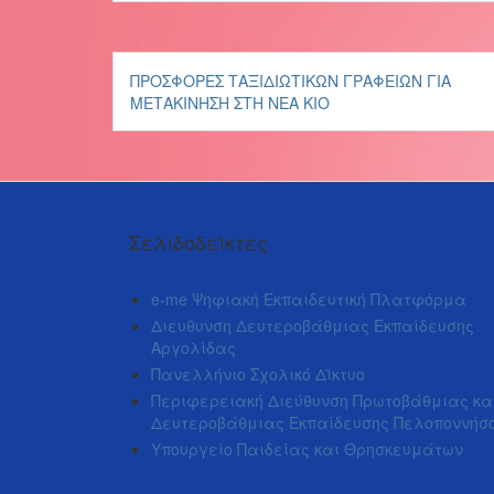
Πλοήγηση
ΠΡΟΣΦΟΡΈΣ ΤΑΞΙΔΙΩΤΙΚΏΝ ΓΡΑΦΕΊΩΝ ΓΙΑ
άρθρων
ΜΕΤΑΚΊΝΗΣΗ ΣΤΗ ΝΈΑ ΚΊΟ
Σελιδοδείκτες
e-me Ψηφιακή Εκπαιδευτική Πλατφόρμα
Διευθυνση Δευτεροβάθμιας Εκπαίδευσης
Αργολίδας
Πανελλήνιο Σχολικό Δϊκτυο
Περιφερειακή Διεύθυνση Πρωτοβάθμιας κα
Δευτεροβάθμιας Εκπαίδευσης Πελοποννήσ
Υπουργείο Παιδείας και Θρησκευμάτων