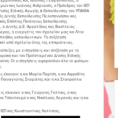
μων κος Ιωάννης Ανδριανός, ο Πρόεδρος του ΙΕΠ
/νσης Ειδικής Αγωγής & Εκπαίδευσης του ΥΠΑΙΘΑ
ός Δ/ντής Εκπαίδευσης Πελοποννήσου κος
κός Επόπτης Ποιότητας Εκπαίδευσης
 ο Δ/ντής Δ.Ε. Αργολίδας κος Βασίλειος
ίδερης, η ευεργέτις του σχολείου μας κα Λίτα
ι πλήθος εκπαιδευτικών. Τη συζήτηση
οί από σχολεία όλης της επικράτειας.
άπεζες με εισηγήσεις και συζήτηση με τη
ράκη και του Προϊσταμένου Δ/νσης Ειδικής
ούνη. Οι εισηγήσεις αφορούσαν όλο το φάσμα-
ς.
ς έκαναν: η κα Μαρία Παρίση, η κα Αφροδίτη
ος Παναγιώτης Σταμάτης και η κα Σταυρούλα
ς έκαναν: ο κος Γεώργιος Γκλίνος, ο κος
α Τσουλουχά ο κος Νικόλαος Λεμονάς και η κα
 ΙΕΠ κος Κωνσταντίνος Λολίτσας.