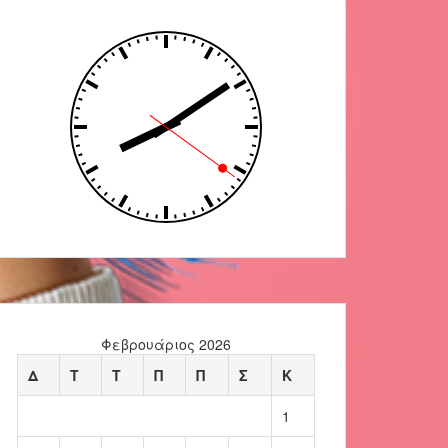
Φεβρουάριος 2026
Δ
Τ
Τ
Π
Π
Σ
Κ
1