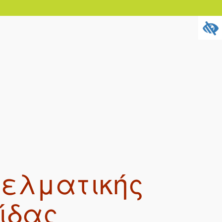
γελματικής
ίδας