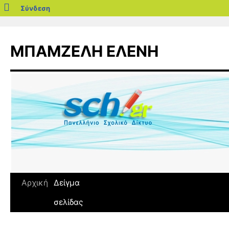
blogs.sch.gr
Σύνδεση
Μετάβαση
σε
ΜΠΑΜΖΕΛΗ ΕΛΕΝΗ
περιεχόμενο
Αρχική
Δείγμα
σελίδας