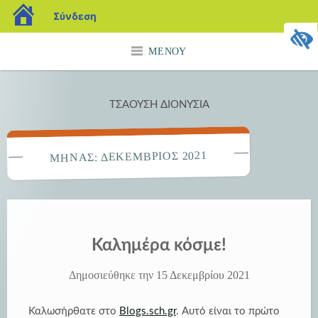
blogs.sch.gr
Σύνδεση
Μετάβαση
ΜΕΝΟΎ
σε
περιεχόμενο
ΤΣΑΟΥΣΗ ΔΙΟΝΥΣΙΑ
ΔΕΚΈΜΒΡΙΟΣ 2021
ΜΉΝΑΣ:
Καλημέρα κόσμε!
Δημοσιεύθηκε την
15 Δεκεμβρίου 2021
Καλωσήρθατε στο
Blogs.sch.gr
. Αυτό είναι το πρώτο