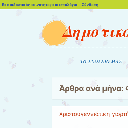
blogs.sch.gr
Εκπαιδευτικές κοινότητες και ιστολόγια
Σύνδεση
Δημοτικό
Μενού
Μετάβαση στο περιεχόμενο
ΤΟ ΣΧΟΛΕΙΟ ΜΑΣ
Άρθρα ανά μήνα:
Χριστουγεννιάτικη γιορτή