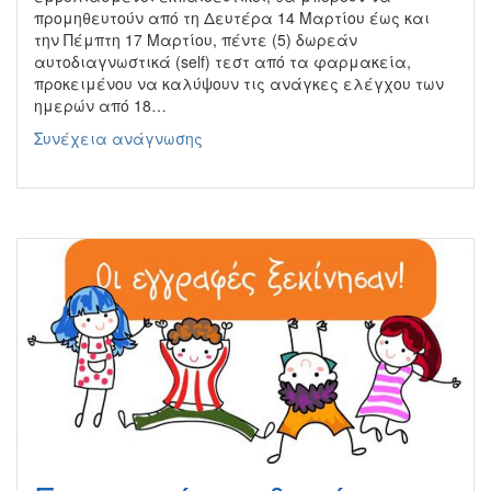
προμηθευτούν από τη Δευτέρα 14 Μαρτίου έως και
την Πέμπτη 17 Μαρτίου, πέντε (5) δωρεάν
αυτοδιαγνωστικά (self) τεστ από τα φαρμακεία,
προκειμένου να καλύψουν τις ανάγκες ελέγχου των
ημερών από 18…
Διάθεση
Συνέχεια ανάγνωσης
self
test
για
τους
μαθητές
από
τα
φαρμακεία
(από
14/3)