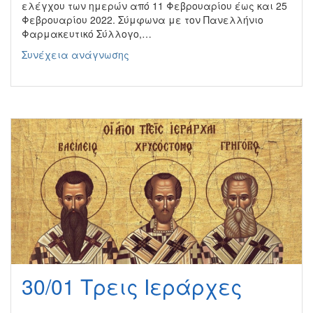
ελέγχου των ημερών από 11 Φεβρουαρίου έως και 25
Φεβρουαρίου 2022. Σύμφωνα με τον Πανελλήνιο
Φαρμακευτικό Σύλλογο,…
Διάθεση
Συνέχεια ανάγνωσης
self
test
για
τους
μαθητές
από
τα
φαρμακεία
30/01 Τρεις Ιεράρχες