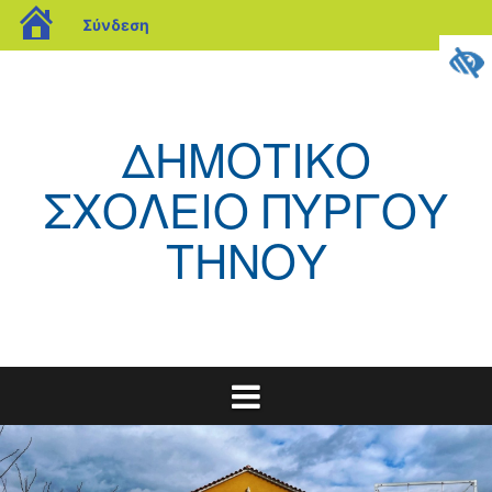
blogs.sch.gr
Σύνδεση
Μετάβαση
σε
περιεχόμενο
ΔΗΜΟΤΙΚΟ
ΣΧΟΛΕΙΟ ΠΥΡΓΟΥ
ΤΗΝΟΥ