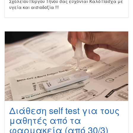
Σχολείου Πύργου Τήνου σας εύχονται Καλό Πάσχα με
υγεία και αισιοδοξία !!!
Διάθεση self test για τους
μαθητές από τα
φαρμακεία (από 30/3)