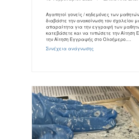
Αγαπητοί γονείς / κηδεμόνες των μαθητών
διαβάστε την ανακοίνωση του σχολείου μα
απαραίτητα για την εγγραφή των μαθητώ
κατεβάσετε και να τυπώσετε την Αίτηση 
την Αίτηση Εγγραφής στο Ολοήμερο.…
Εγγραφές
Συνέχεια ανάγνωσης
μαθητών
στην
Α
Δημοτικού
για
το
σχολ.
έτος
2023-
24