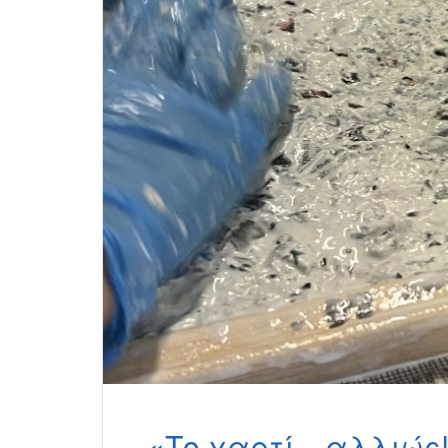
«Το χαρτί…αλλιώς!