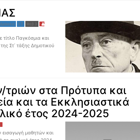
ΠΑΣ
 Δράσεις
ΣΤ
Φεβ 3
ε τίτλο Παγκόσμια και
 της Στ΄ τάξης Δημοτικού
/τριών στα Πρότυπα και
ία και τα Εκκλησιαστικά
ολικό έτος 2024-2025
ς
ην εισαγωγή μαθητών και