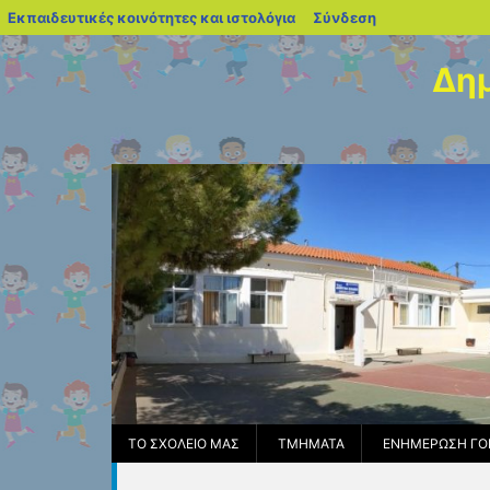
blogs.sch.gr
Εκπαιδευτικές κοινότητες και ιστολόγια
Σύνδεση
Μεταπηδήστε
στο
Δημ
περιεχόμενο
ΤΟ ΣΧΟΛΕΊΟ ΜΑΣ
ΤΜΉΜΑΤΑ
ΕΝΗΜΈΡΩΣΗ ΓΟ