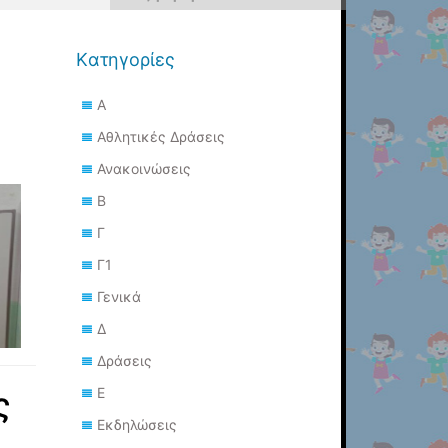
για:
Kατηγορίες
Α
Αθλητικές Δράσεις
Ανακοινώσεις
Β
Γ
Γ1
Γενικά
Δ
Δράσεις
Ε
ς
Εκδηλώσεις