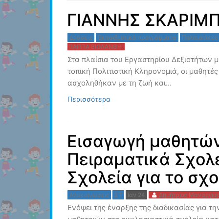
ΓΙΑΝΝΗΣ ΣΚΑΡΙΜ
Δράσεις
Εκπαιδευτικά προγράμματα
Πολιτιστικές
ΠΑΠΠΑ ΒΙΟΛΑΝΘΗ
Στα πλαίσια του Εργαστηρίου Δεξιοτήτων μ
τοπική Πολιτιστική Κληρονομιά, οι μαθητές
ασχοληθήκαν με τη ζωή και…
Περισσότερα
Εισαγωγή μαθητών
Πειραματικά Σχολε
Σχολεία για το σχ
Ανακοινώσεις
ΣΤ
Ιαν 24
Δημήτριος Μανάργια
Ενόψει της έναρξης της διαδικασίας για τ