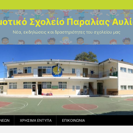
οτικό Σχολείο Παραλίας Αυλ
Νέα, εκδηλώσεις και δραστηριότητες του σχολείου μας
ΝΈΩΝ
ΧΡΉΣΙΜΑ ΈΝΤΥΠΑ
ΕΠΙΚΟΙΝΩΝΊΑ