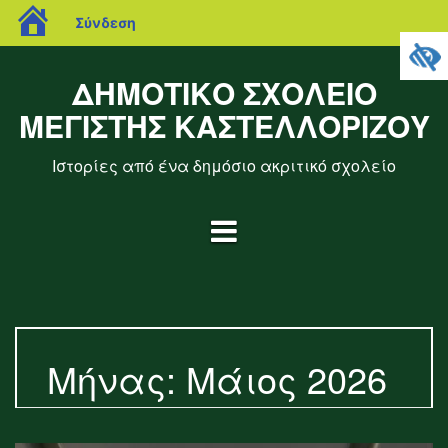
blogs.sch.gr
Σύνδεση
Μετάβαση
σε
ΔΗΜΟΤΙΚΟ ΣΧΟΛΕΙΟ
περιεχόμενο
ΜΕΓΙΣΤΗΣ ΚΑΣΤΕΛΛΟΡΙΖΟΥ
Ιστορίες από ένα δημόσιο ακριτικό σχολείο
Μήνας:
Μάιος 2026