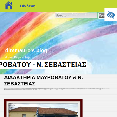
blogs.sch.gr
Σύνδεση
Βρες
Βρες το »
το
»
dimmauro's blog
drama.Blogs.sch.gr
ΔΙΔΑΚΤΗΡΙΑ ΜΑΥΡΟΒΑΤΟΥ & Ν.
ΣΕΒΑΣΤΕΙΑΣ