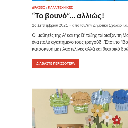
ΔΡΆΣΕΙΣ
/
ΚΑΛΛΙΤΕΧΝΙΚΈΣ
“Το βουνό”… αλλιώς!
26 Σεπτεμβρίου 2021
-
από τον/την
Δημοτικό Σχολείο Κα
Οι μαθητές της Α’ και της Β’ τάξης ταίριαξαν τη 
ένα πολύ αγαπημένο τους τραγούδι. Έτσι, το “Β
κατασκευή με πλαστελίνες αλλά και θεατρικό δρ
ΔΙΑΒΆΣΤΕ ΠΕΡΙΣΣΌΤΕΡΑ