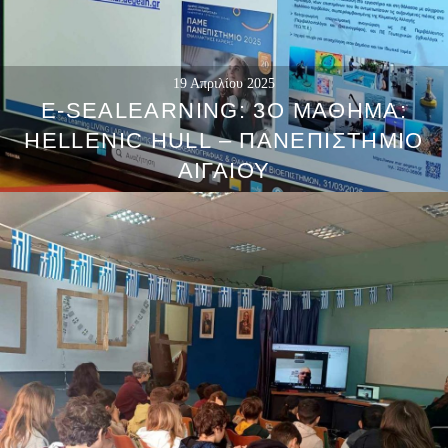
19 Απριλίου 2025
E-SEALEARNING: 3Ο ΜΆΘΗΜΑ:
HELLENIC HULL – ΠΑΝΕΠΙΣΤΉΜΙΟ
ΑΙΓΑΊΟΥ