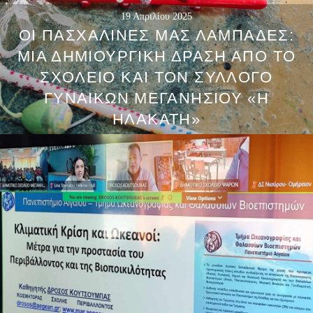
19 Απριλίου 2025
ΟΙ ΠΑΣΧΑΛΙΝΈΣ ΜΑΣ ΛΑΜΠΆΔΕΣ:
ΜΊΑ ΔΗΜΙΟΥΡΓΙΚΉ ΔΡΆΣΗ ΑΠΌ ΤΟ
ΣΧΟΛΕΊΟ ΚΑΙ ΤΟΝ ΣΎΛΛΟΓΟ
ΓΥΝΑΙΚΏΝ ΜΕΓΑΝΗΣΊΟΥ «Η
ΗΛΑΚΑΤΗ»