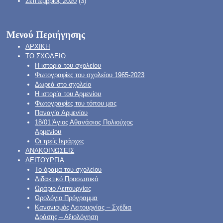
Σεπτέμβριος 2020
(3)
Μενού Περιήγησης
ΑΡΧΙΚΗ
ΤΟ ΣΧΟΛΕΙΟ
Η ιστορία του σχολείου
Φωτογραφίες του σχολείου 1965-2023
Δωρεά στο σχολείο
Η ιστορία του Αρμενίου
Φωτογραφίες του τόπου μας
Παναγία Αρμενίου
18/01 Άγιος Αθανάσιος Πολιούχος
Αρμενίου
Οι τρείς Ιεράρχες
ΑΝΑΚΟΙΝΩΣΕΙΣ
ΛΕΙΤΟΥΡΓΙΑ
Το όραμα του σχολείου
Διδακτικό Προσωπικό
Ωράριο Λειτουργίας
Ωρολόγιο Πρόγραμμα
Κανονισμός Λειτουργίας – Σχέδια
Δράσης – Αξιολόγηση