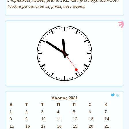
Ολυμπιακούς Αγώνες μετά το 1912 και την επιτυχία του Κώστα
Τσικλητήρα στο άλμα εις μήκος άνευ φόρας.
Μάρτιος 2021
Δ
Τ
Τ
Π
Π
Σ
Κ
1
2
3
4
5
6
7
8
9
10
11
12
13
14
15
16
17
18
19
20
21