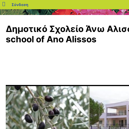
blogs.sch.gr
Σύνδεση
Μετάβαση
σε
Δημοτικό Σχολείο Άνω Αλισσ
περιεχόμενο
school of Ano Alissos