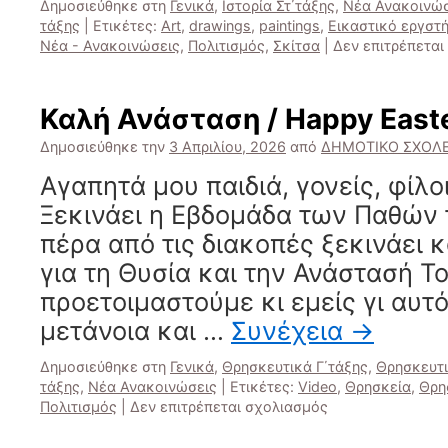
Δημοσιεύθηκε στη
Γενικά
,
Ιστορία Στ΄τάξης
,
Νέα Ανακοινώσ
τάξης
|
Ετικέτες:
Art
,
drawings
,
paintings
,
Εικαστικό εργστή
Νέα - Ανακοινώσεις
,
Πολιτισμός
,
Σκίτσα
|
Δεν επιτρέπεται
Καλή Ανάσταση / Happy East
Δημοσιεύθηκε την
3 Απριλίου, 2026
από
ΔΗΜΟΤΙΚΟ ΣΧΟΛΕ
Αγαπητά μου παιδιά, γονείς, φίλο
Ξεκινάει η Εβδομάδα των Παθών 
πέρα από τις διακοπές ξεκινάει κ
για τη Θυσία και την Ανάστασή Το
προετοιμαστούμε κι εμείς γι αυτ
μετάνοια και …
Συνέχεια
→
Δημοσιεύθηκε στη
Γενικά
,
Θρησκευτικά Γ΄τάξης
,
Θρησκευτι
τάξης
,
Νέα Ανακοινώσεις
|
Ετικέτες:
Video
,
Θρησκεία
,
Θρη
στο
Πολιτισμός
|
Δεν επιτρέπεται σχολιασμός
Καλή
Ανάσταση