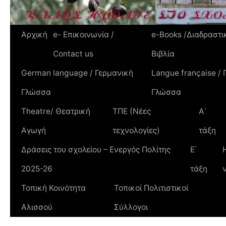
Αρχική
e- Επικοινωνία /
e-Books /Διαδραστι
Contact us
Βιβλία
German language / Γερμανική
Langue française / 
Γλώσσα
Γλώσσα
Theatre/ Θεατρική
TΠΕ (Νέες
Α΄
Αγωγή
τεχνολογίες)
τάξη
Δράσεις του σχολείου – Ενεργός Πολίτης
Ε΄
2025-26
τάξη
Τοπική Κοινότητα
Τοπικοί Πολιτιστικοί
Αλισσού
Σύλλογοι