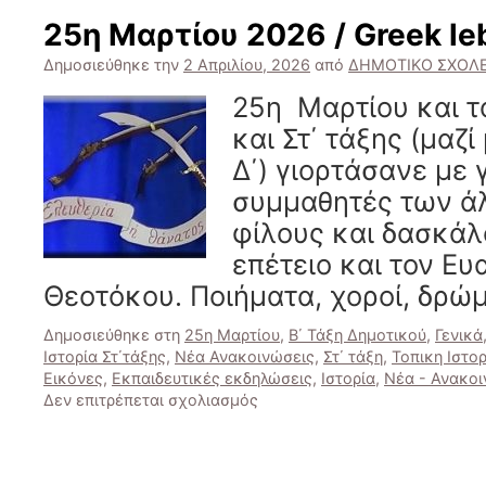
/
25η Μαρτίου 2026 / Greek le
Happy
Easter
Δημοσιεύθηκε την
2 Απριλίου, 2026
από
ΔΗΜΟΤΙΚΟ ΣΧΟΛΕ
25η Μαρτίου και τα
και Στ΄ τάξης (μαζί
Δ΄) γιορτάσανε με 
συμμαθητές των ά
φίλους και δασκάλ
επέτειο και τον Ευ
Θεοτόκου. Ποιήματα, χοροί, δρώ
Δημοσιεύθηκε στη
25η Μαρτίου
,
Β΄ Τάξη Δημοτικού
,
Γενικά
Ιστορία Στ΄τάξης
,
Νέα Ανακοινώσεις
,
Στ΄ τάξη
,
Τοπικη Ιστορ
Εικόνες
,
Εκπαιδευτικές εκδηλώσεις
,
Ιστορία
,
Νέα - Ανακοι
στο
Δεν επιτρέπεται σχολιασμός
25η
Μαρτίου
2026
/