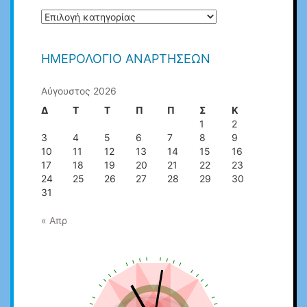
ΚΑΤΗΓΟΡΙΕΣ
ΑΡΘΡΩΝ
ΗΜΕΡΟΛΌΓΙΟ ΑΝΑΡΤΉΣΕΩΝ
Αύγουστος 2026
Δ
Τ
Τ
Π
Π
Σ
Κ
1
2
3
4
5
6
7
8
9
10
11
12
13
14
15
16
17
18
19
20
21
22
23
24
25
26
27
28
29
30
31
« Απρ