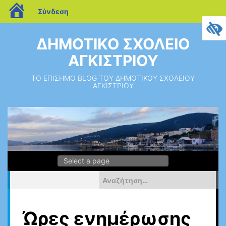
blogs.sch.gr
Σύνδεση
Μεταπηδήστε
στο
ΔΗΜΟΤΙΚΟ ΣΧΟΛΕΙΟ
περιεχόμενο
ΑΓΚΙΣΤΡΙΟΥ
ΤΟ ΕΠΙΣΗΜΟ BLOG ΤΟΥ ΔΗΜΟΤΙΚΟΥ ΣΧΟΛΕΙΟΥ
ΑΓΚΙΣΤΡΙΟΥ
Αναζήτηση
για:
Ώρες ενημέρωσης