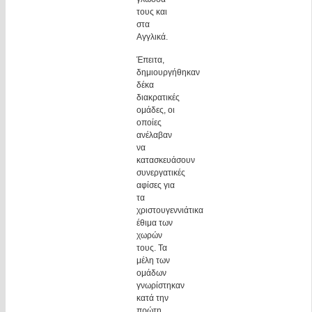
τους και
στα
Αγγλικά.
Έπειτα,
δημιουργήθηκαν
δέκα
διακρατικές
ομάδες, οι
οποίες
ανέλαβαν
να
κατασκευάσουν
συνεργατικές
αφίσες για
τα
χριστουγεννιάτικα
έθιμα των
χωρών
τους. Τα
μέλη των
ομάδων
γνωρίστηκαν
κατά την
πρώτη