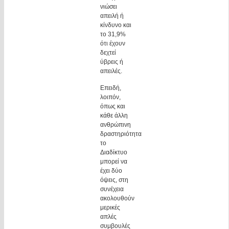
νιώσει
απειλή ή
κίνδυνο και
το 31,9%
ότι έχουν
δεχτεί
ύβρεις ή
απειλές.
Επειδή,
λοιπόν,
όπως και
κάθε άλλη
ανθρώπινη
δραστηριότητα
το
Διαδίκτυο
μπορεί να
έχει δύο
όψεις, στη
συνέχεια
ακολουθούν
μερικές
απλές
συμβουλές