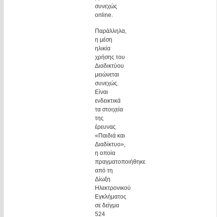
συνεχώς
online.
Παράλληλα,
η μέση
ηλικία
χρήσης του
Διαδικτύου
μειώνεται
συνεχώς.
Είναι
ενδεικτικά
τα στοιχεία
της
έρευνας
«Παιδιά και
Διαδίκτυο»,
η οποία
πραγματοποιήθηκε
από τη
Δίωξη
Ηλεκτρονικού
Εγκλήματος
σε δείγμα
524