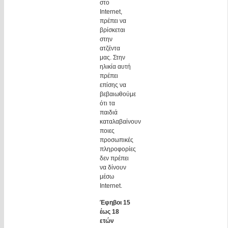
στο
Internet,
πρέπει να
βρίσκεται
στην
ατζέντα
μας. Στην
ηλικία αυτή
πρέπει
επίσης να
βεβαιωθούμε
ότι τα
παιδιά
καταλαβαίνουν
ποιες
προσωπικές
πληροφορίες
δεν πρέπει
να δίνουν
μέσω
Internet.
Έφηβοι 15
έως 18
ετών