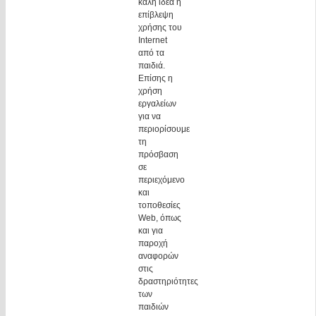
καλή ιδέα η
επίβλεψη
χρήσης του
Internet
από τα
παιδιά.
Επίσης η
χρήση
εργαλείων
για να
περιορίσουμε
τη
πρόσβαση
σε
περιεχόμενο
και
τοποθεσίες
Web, όπως
και για
παροχή
αναφορών
στις
δραστηριότητες
των
παιδιών