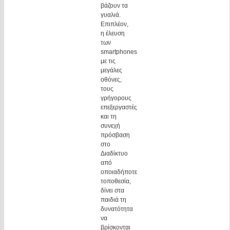
βάζουν τα
γυαλιά.
Επιπλέον,
η έλευση
των
smartphones
με τις
μεγάλες
οθόνες,
τους
γρήγορους
επεξεργαστές
και τη
συνεχή
πρόσβαση
στο
Διαδίκτυο
από
οποιαδήποτε
τοποθεσία,
δίνει στα
παιδιά τη
δυνατότητα
να
βρίσκονται