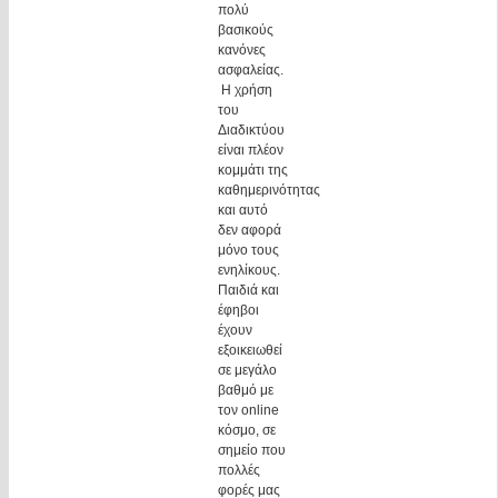
πολύ
βασικούς
κανόνες
ασφαλείας.
Η χρήση
του
Διαδικτύου
είναι πλέον
κομμάτι της
καθημερινότητας
και αυτό
δεν αφορά
μόνο τους
ενηλίκους.
Παιδιά και
έφηβοι
έχουν
εξοικειωθεί
σε μεγάλο
βαθμό με
τον online
κόσμο, σε
σημείο που
πολλές
φορές μας