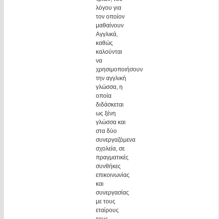
λόγου για
τον οποίον
μαθαίνουν
Αγγλικά,
καθώς
καλούνται
να
χρησιμοποιήσουν
την αγγλική
γλώσσα, η
οποία
διδάσκεται
ως ξένη
γλώσσα και
στα δύο
συνεργαζόμενα
σχολεία, σε
πραγματικές
συνθήκες
επικοινωνίας
και
συνεργασίας
με τους
εταίρους