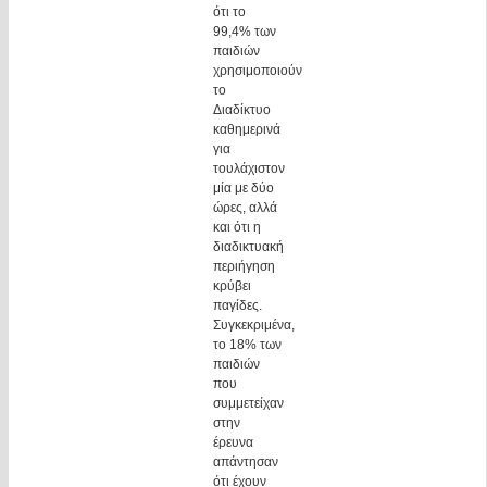
ότι το
99,4% των
παιδιών
χρησιμοποιούν
το
Διαδίκτυο
καθημερινά
για
τουλάχιστον
μία με δύο
ώρες, αλλά
και ότι η
διαδικτυακή
περιήγηση
κρύβει
παγίδες.
Συγκεκριμένα,
το 18% των
παιδιών
που
συμμετείχαν
στην
έρευνα
απάντησαν
ότι έχουν