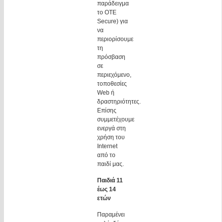
παράδειγμα
το ΟΤΕ
Secure) για
να
περιορίσουμε
τη
πρόσβαση
σε
περιεχόμενο,
τοποθεσίες
Web ή
δραστηριότητες.
Επίσης
συμμετέχουμε
ενεργά στη
χρήση του
Internet
από το
παιδί μας.
Παιδιά 11
έως 14
ετών
Παραμένει