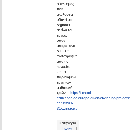
σύνδεσμος
που
ακολουθεί
οδηγεί στη
δημόσια
σελίδα του
έργου,
όπου
μπορείτε να
δείτε και
φωτογραφίες
από τις
εργασίες
και τα
παραγόμενα
έργα των
μαθητών/-
τριών:
https://school-
education.ec.europa.eu/en/etwinning/projects
christmas-
31/twinspace
Κατηγορία
Γενικά
|