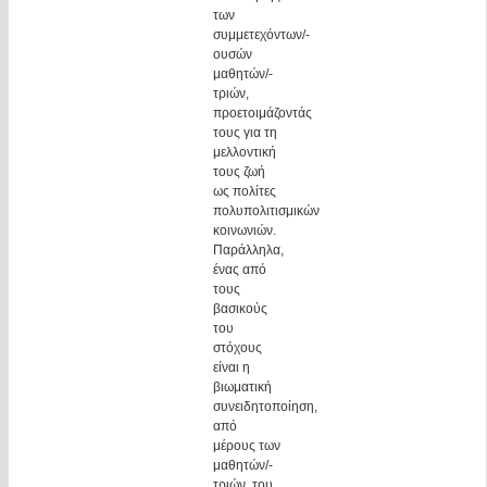
των
συμμετεχόντων/-
ουσών
μαθητών/-
τριών,
προετοιμάζοντάς
τους για τη
μελλοντική
τους ζωή
ως πολίτες
πολυπολιτισμικών
κοινωνιών.
Παράλληλα,
ένας από
τους
βασικούς
του
στόχους
είναι η
βιωματική
συνειδητοποίηση,
από
μέρους των
μαθητών/-
τριών, του