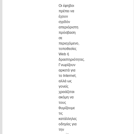
Οι έφηβοι
πρέπει να
έχουν
σχεδόν
απεριόριστη
πρόσβαση
σε
περιεχόμενο,
τοποθεσίες
Web ή
δραστηριότητες.
Γνωρίζουν
αρκετά για
το Internet,
αλλά ως
γονείς
χρειάζεται
ακόμη να
τους
θυμίζουμε
τις
κατάλληλες
οδηγίες για
την