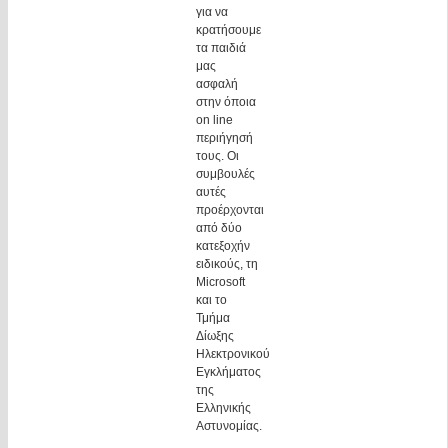
για να
κρατήσουμε
τα παιδιά
μας
ασφαλή
στην όποια
οn line
περιήγησή
τους. Οι
συμβουλές
αυτές
προέρχονται
από δύο
κατεξοχήν
ειδικούς, τη
Microsoft
και το
Τμήμα
Δίωξης
Ηλεκτρονικού
Εγκλήματος
της
Ελληνικής
Αστυνομίας.