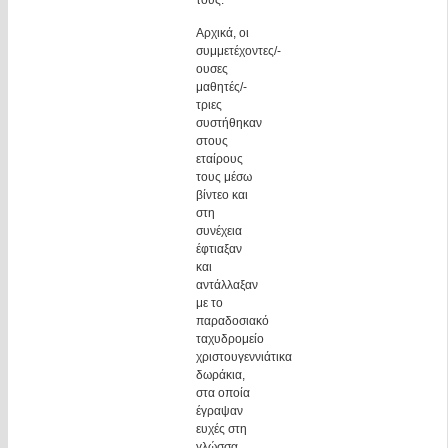
τους.
Αρχικά, οι
συμμετέχοντες/-
ουσες
μαθητές/-
τριες
συστήθηκαν
στους
εταίρους
τους μέσω
βίντεο και
στη
συνέχεια
έφτιαξαν
και
αντάλλαξαν
με το
παραδοσιακό
ταχυδρομείο
χριστουγεννιάτικα
δωράκια,
στα οποία
έγραψαν
ευχές στη
γλώσσα