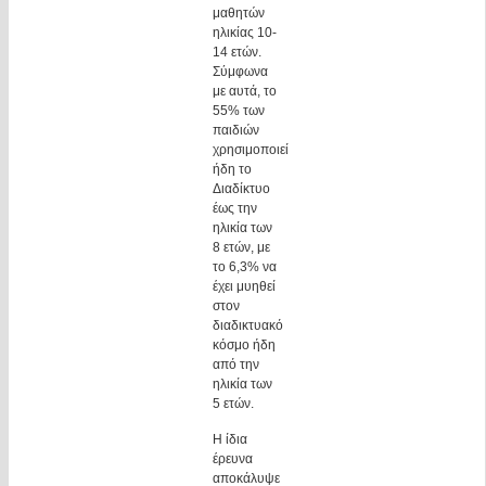
μαθητών
ηλικίας 10-
14 ετών.
Σύμφωνα
με αυτά, το
55% των
παιδιών
χρησιμοποιεί
ήδη το
Διαδίκτυο
έως την
ηλικία των
8 ετών, με
το 6,3% να
έχει μυηθεί
στον
διαδικτυακό
κόσμο ήδη
από την
ηλικία των
5 ετών.
Η ίδια
έρευνα
αποκάλυψε