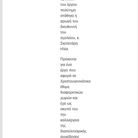
του έργου
πολύτιμη
στάθηκε η
αρωγή του
διευθυντή
του
σχολείου, κ.
Σκεπετάρη
Ηλία.
Πρόκειται
για ένα
έργο που
αφορά σε
Χριστουγεννιάτικα
έθιμα
διαφορετικών
χωρών και
έχει ως
σκοπό του
την
καλλιέργεια
της
διαπολιτισμικής
συνείδησης