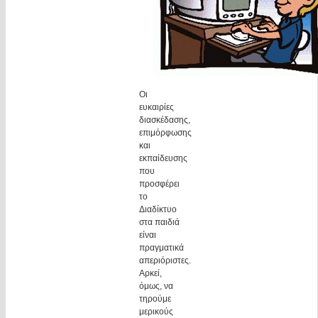
Oι
ευκαιρίες
διασκέδασης,
επιμόρφωσης
και
εκπαίδευσης
που
προσφέρει
το
Διαδίκτυο
στα παιδιά
είναι
πραγματικά
απεριόριστες.
Αρκεί,
όμως, να
τηρούμε
μερικούς