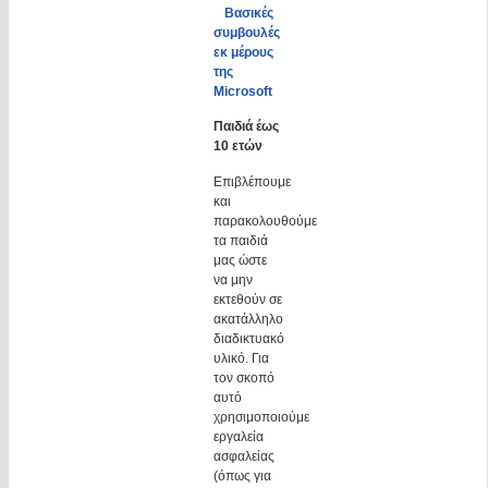
Βασικές
συμβουλές
εκ μέρους
της
Microsoft
Παιδιά έως
10 ετών
Επιβλέπουμε
και
παρακολουθούμε
τα παιδιά
μας ώστε
να μην
εκτεθούν σε
ακατάλληλο
διαδικτυακό
υλικό. Για
τον σκοπό
αυτό
χρησιμοποιούμε
εργαλεία
ασφαλείας
(όπως για