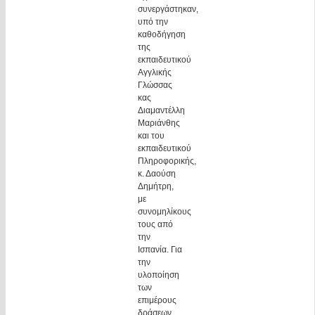
συνεργάστηκαν,
υπό την
καθοδήγηση
της
εκπαιδευτικού
Αγγλικής
Γλώσσας
κας
Διαμαντέλλη
Μαριάνθης
και του
εκπαιδευτικού
Πληροφορικής,
κ. Δαούση
Δημήτρη,
με
συνομηλίκους
τους από
την
Ισπανία. Για
την
υλοποίηση
των
επιμέρους
δράσεων