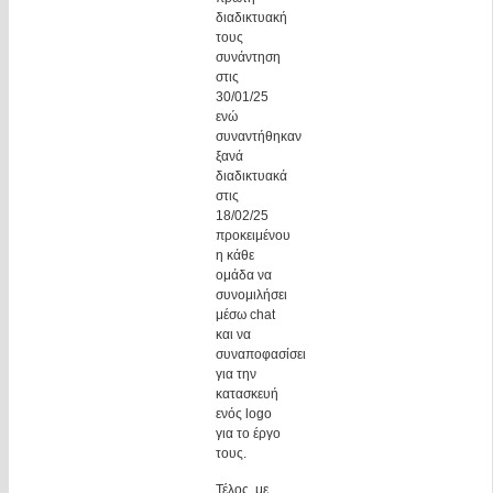
διαδικτυακή
τους
συνάντηση
στις
30/01/25
ενώ
συναντήθηκαν
ξανά
διαδικτυακά
στις
18/02/25
προκειμένου
η κάθε
ομάδα να
συνομιλήσει
μέσω chat
και να
συναποφασίσει
για την
κατασκευή
ενός logo
για το έργο
τους.
Τέλος, με