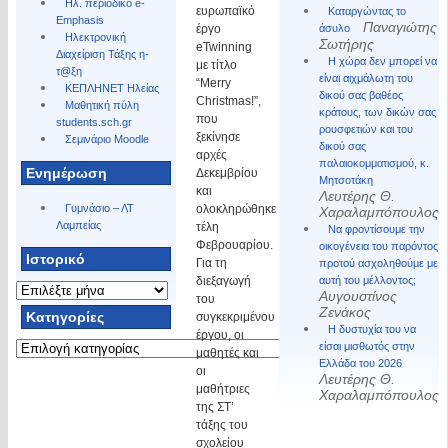
Ηλ. περιοδικό e-
ευρωπαϊκό
Καταργώντας το
Emphasis
Παναγιώτης
έργο
άσυλο
Ηλεκτρονική
Σωτήρης
eTwinning
Διαχείριση Τάξης η-
Η χώρα δεν μπορεί να
με τίτλο
τ@ξη
είναι αιχμάλωτη του
“Merry
ΚΕΠΛΗΝΕΤ Ηλείας
δικού σας βαθέος
Christmas!”,
Μαθητική πύλη
κράτους, των δικών σας
που
students.sch.gr
ρουσφετιών και του
ξεκίνησε
Σεμινάριο Moodle
δικού σας
αρχές
παλαιοκομματισμού, κ.
Ενημέρωση
Δεκεμβρίου
Μητσοτάκη
και
Λευτέρης Θ.
Γυμνάσιο – ΛΤ
ολοκληρώθηκε
Χαραλαμπόπουλος
Λαμπείας
τέλη
Να φροντίσουμε την
Φεβρουαρίου.
οικογένεια του παρόντος
Ιστορικό
Για τη
προτού ασχοληθούμε με
διεξαγωγή
αυτή του μέλλοντος;
Ιστορικό
Αυγουστίνος
του
Ζενάκος
Kατηγορίες
συγκεκριμένου
Η δυστυχία του να
έργου, οι
Kατηγορίες
είσαι μισθωτός στην
μαθητές και
Ελλάδα του 2026
οι
Λευτέρης Θ.
μαθήτριες
Χαραλαμπόπουλος
της ΣΤ’
τάξης του
σχολείου