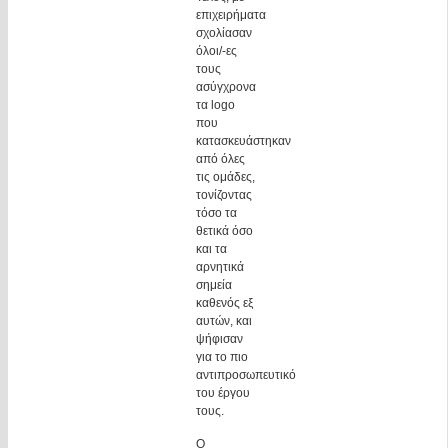
επιχειρήματα
σχολίασαν
όλοι/-ες
τους
ασύγχρονα
τα logo
που
κατασκευάστηκαν
από όλες
τις ομάδες,
τονίζοντας
τόσο τα
θετικά όσο
και τα
αρνητικά
σημεία
καθενός εξ
αυτών, και
ψήφισαν
για το πιο
αντιπροσωπευτικό
του έργου
τους.
Ο