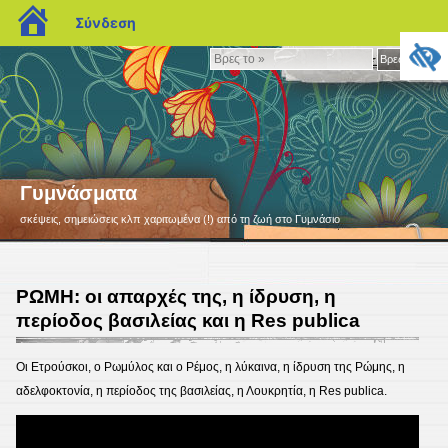
blogs.sch.gr
Σύνδεση
Βρες
Βρες το »
το
»
Γυμνάσματα
σκέψεις, σημειώσεις κλπ χαριτωμένα (!) από τη ζωή στο Γυμνάσιο
ΡΩΜΗ: οι απαρχές της, η ίδρυση, η
περίοδος βασιλείας και η Res publica
Οι Ετρούσκοι, ο Ρωμύλος και ο Ρέμος, η λύκαινα, η ίδρυση της Ρώμης, η
αδελφοκτονία, η περίοδος της βασιλείας, η Λουκρητία, η Res publica.