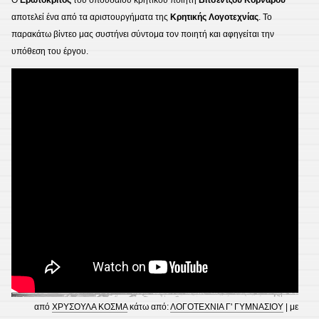
Ο
Ερωτόκριτος
του σπουδαίου κρητικού ποιητή
Βιτσέντζου Κορνάρου
αποτελεί ένα από τα αριστουργήματα της
Κρητικής Λογοτεχνίας
. Το
παρακάτω βἰντεο μας συστήνει σύντομα τον ποιητή και αφηγείται την
υπόθεση του έργου.
από
ΧΡΥΣΟΥΛΑ ΚΟΣΜΑ
κάτω από:
ΛΟΓΟΤΕΧΝΙΑ Γ' ΓΥΜΝΑΣΙΟΥ
| με