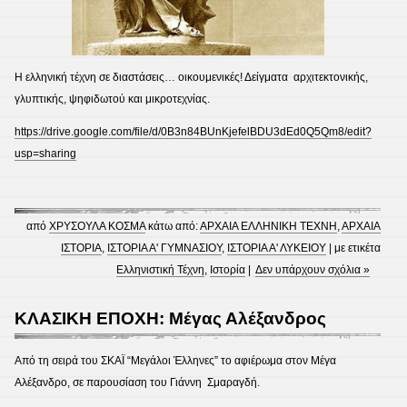
Η ελληνική τέχνη σε διαστάσεις… οικουμενικές! Δείγματα αρχιτεκτονικής,
γλυπτικής, ψηφιδωτού και μικροτεχνίας.
https://drive.google.com/file/d/0B3n84BUnKjefelBDU3dEd0Q5Qm8/edit?
usp=sharing
από
ΧΡΥΣΟΥΛΑ ΚΟΣΜΑ
κάτω από:
ΑΡΧΑΙΑ ΕΛΛΗΝΙΚΗ ΤΕΧΝΗ
,
ΑΡΧΑΙΑ
ΙΣΤΟΡΙΑ
,
ΙΣΤΟΡΙΑ Α' ΓΥΜΝΑΣΙΟΥ
,
ΙΣΤΟΡΙΑ Α' ΛΥΚΕΙΟΥ
| με ετικέτα
Ελληνιστική Τέχνη
,
Ιστορία
|
Δεν υπάρχουν σχόλια »
ΚΛΑΣΙΚΗ ΕΠΟΧΗ: Μέγας Αλέξανδρος
Από τη σειρά του ΣΚΑΪ “Μεγάλοι Έλληνες” το αφιέρωμα στον Μέγα
Αλέξανδρο, σε παρουσίαση του Γιάννη Σμαραγδή.