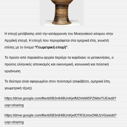
Η εποχή μετάβασης από την κατάρρευση του Μυκηναϊκού κόσμου στην
Αρχαϊκή εποχή. Η εποχή που περιγράφεται στα ομηρικά έπη, γνωστή
επίσης με το όνομα
“Γεωμετρική εποχή”
.
Το πρώτο από παρακάτω αρχεία περιέχει τα κεφάλαια: οι μετακινήσεις, ο
πρώτος ελληνικός αποικισμός και οικονομική, κοινωνική και πολιτική
οργάνωση.
Το δεύτερο είναι αφιερωμένο στον πολιτισμό (αλφάβητο, ομηρικά έπη,
γεωμετρική τέχνη)
https://drive.google.com/file/d/0B3n84BUnKjefM2l4dW5PZWdxTUE/edit?
usp=sharing
https://drive.google.com/file/d/0B3n84BUnKjefOTRSUmxOWlJzVGs/edit?
usp=sharing