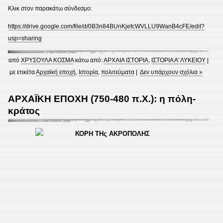
Κλικ στον παρακάτω σύνδεσμο:
https://drive.google.com/file/d/0B3n84BUnKjefcWVLLU9WanB4cFE/edit?
usp=sharing
από
ΧΡΥΣΟΥΛΑ ΚΟΣΜΑ
κάτω από:
ΑΡΧΑΙΑ ΙΣΤΟΡΙΑ
,
ΙΣΤΟΡΙΑ Α' ΛΥΚΕΙΟΥ
|
με ετικέτα
Αρχαϊκή εποχή
,
Ιστορία
,
πολιτεύματα
|
Δεν υπάρχουν σχόλια »
ΑΡΧΑΪΚΗ ΕΠΟΧΗ (750-480 π.Χ.): η πόλη-
κράτος