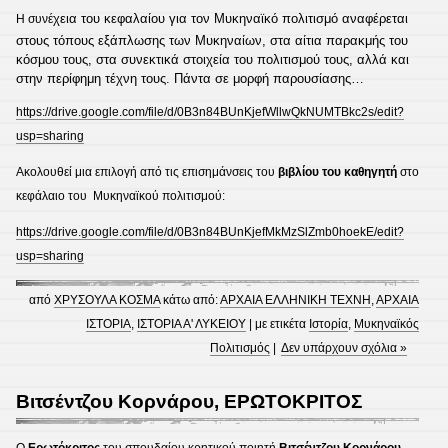
χεια του κεφαλαίου για τον Μυκηναϊκό πολιτισμό αναφέρεται
Η συνέ
στους τόπους εξάπλωσης των Μυκηναίων, στα αίτια παρακμής του
κόσμου τους, στα συνεκτικά στοιχεία του πολιτισμού τους, αλλά και
στην περίφημη τέχνη τους. Πάντα σε μορφή παρουσίασης…
https://drive.google.com/file/d/0B3n84BUnKjefWllwQkNUMTBkc2s/edit?
usp=sharing
Ακολουθεί μια επιλογή από τις επισημάνσεις του
βιβλίου του καθηγητή
στο
κεφάλαιο του Μυκηναϊκού πολιτισμού:
https://drive.google.com/file/d/0B3n84BUnKjefMkMzSlZmb0hoekE/edit?
usp=sharing
από
ΧΡΥΣΟΥΛΑ ΚΟΣΜΑ
κάτω από:
ΑΡΧΑΙΑ ΕΛΛΗΝΙΚΗ ΤΕΧΝΗ
,
ΑΡΧΑΙΑ
ΙΣΤΟΡΙΑ
,
ΙΣΤΟΡΙΑ Α' ΛΥΚΕΙΟΥ
| με ετικέτα
Ιστορία
,
Μυκηναϊκός
Πολιτισμός
|
Δεν υπάρχουν σχόλια »
Βιτσέντζου Κορνάρου, ΕΡΩΤΟΚΡΙΤΟΣ