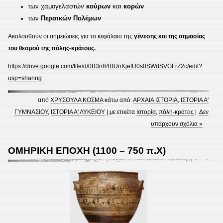
των χαμογελαστών
κούρων
και
κορών
των
Περσικών Πολέμων
Ακολουθούν οι σημειώσεις για το κεφάλαιο της
γένεσης και της σημασίας
του θεσμού της πόλης-κράτους.
https://drive.google.com/file/d/0B3n84BUnKjefU0s0SWdSVGFrZ2c/edit?
usp=sharing
από
ΧΡΥΣΟΥΛΑ ΚΟΣΜΑ
κάτω από:
ΑΡΧΑΙΑ ΙΣΤΟΡΙΑ
,
ΙΣΤΟΡΙΑ Α'
ΓΥΜΝΑΣΙΟΥ
,
ΙΣΤΟΡΙΑ Α' ΛΥΚΕΙΟΥ
| με ετικέτα
Ιστορία
,
πόλη-κράτος
|
Δεν
υπάρχουν σχόλια »
ΟΜΗΡΙΚΗ ΕΠΟΧΗ (1100 – 750 π.Χ)