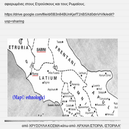
αφιερωμένες στους Ετρούσκους και τους Ρωμαίους.
https://drive.google.com/file/d/0B3n84BUnKjefT1hBSXd0dnVrVlk/edit?
usp=sharing
από
ΧΡΥΣΟΥΛΑ ΚΟΣΜΑ
κάτω από:
ΑΡΧΑΙΑ ΙΣΤΟΡΙΑ
,
ΙΣΤΟΡΙΑ Α'