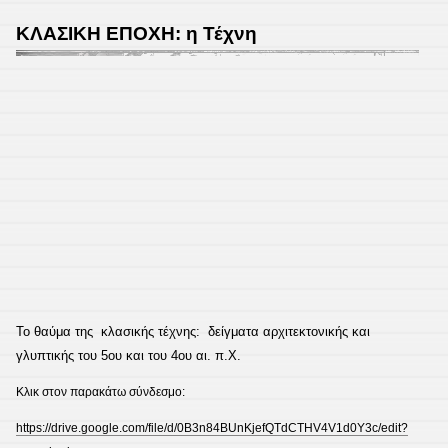
ΚΛΑΣΙΚΗ ΕΠΟΧΗ: η Τέχνη
Το θαύμα της κλασικής τέχνης: δείγματα αρχιτεκτονικής και
γλυπτικής του 5ου και του 4ου αι. π.Χ.
Κλικ στον παρακάτω σύνδεσμο:
https://drive.google.com/file/d/0B3n84BUnKjefQTdCTHV4V1d0Y3c/edit?