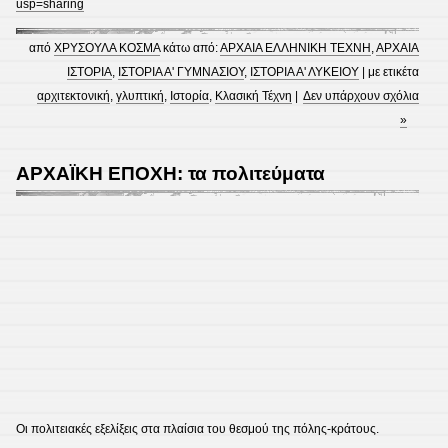
usp=sharing
από
ΧΡΥΣΟΥΛΑ ΚΟΣΜΑ
κάτω από:
ΑΡΧΑΙΑ ΕΛΛΗΝΙΚΗ ΤΕΧΝΗ
,
ΑΡΧΑΙΑ
ΙΣΤΟΡΙΑ
,
ΙΣΤΟΡΙΑ Α' ΓΥΜΝΑΣΙΟΥ
,
ΙΣΤΟΡΙΑ Α' ΛΥΚΕΙΟΥ
| με ετικέτα
αρχιτεκτονική
,
γλυπτική
,
Ιστορία
,
Κλασική Τέχνη
|
Δεν υπάρχουν σχόλια
»
ΑΡΧΑΪΚΗ ΕΠΟΧΗ: τα πολιτεύματα
Οι πολιτειακές εξελίξεις στα πλαίσια του θεσμού της πόλης-κράτους.