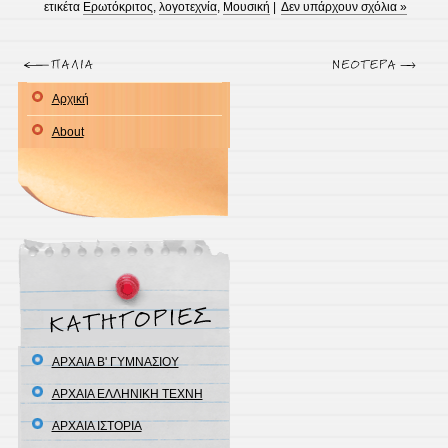
ετικέτα
Ερωτόκριτος
,
λογοτεχνία
,
Μουσική
|
Δεν υπάρχουν σχόλια »
α άρθρα »
Αρχική
About
ΑΡΧΑΙΑ Β' ΓΥΜΝΑΣΙΟΥ
ΑΡΧΑΙΑ ΕΛΛΗΝΙΚΗ ΤΕΧΝΗ
ΑΡΧΑΙΑ ΙΣΤΟΡΙΑ