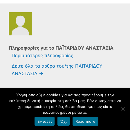
Πληροφορίες για το
ΠΑΪΤΑΡΙΔΟΥ ΑΝΑΣΤΑΣΙΑ
Περισσότερες πληροφορίες
Δείτε όλα τα άρθρα του/της ΠΑΪΤΑΡΙΔΟΥ
ΑΝΑΣΤΑΣΙΑ
→
Χρησιμοποιούμε cookies για να σας προσφέρουμε την
Φιλοξενείται στο https://blogs.sch.gr
. Θέμα εμφάνισης Flat-sch.
καλύτερη δυνατή εμπειρία στη σελίδα μας. Εάν συνεχίσετε να
Βασισμένο στο
Flat
χρησιμοποιείτε τη σελίδα, θα υποθέσουμε πως είστε
ικανοποιημένοι με αυτό.
Εντάξει
Όχι
Read more
Όροι χρήσης blogs.sch.gr
|
Δήλωση προσβασιμότητας