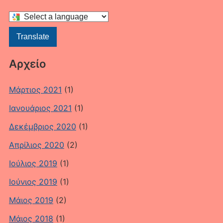
Select
a
Translate
language
to
Αρχείο
translate
this
Μάρτιος 2021
(1)
page
Ιανουάριος 2021
(1)
Δεκέμβριος 2020
(1)
Απρίλιος 2020
(2)
Ιούλιος 2019
(1)
Ιούνιος 2019
(1)
Μάιος 2019
(2)
Μάιος 2018
(1)