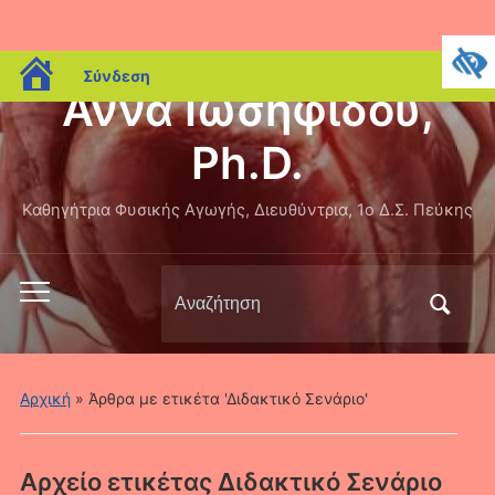
blogs.sch.gr
Σύνδεση
Άννα Ιωσηφίδου,
Ph.D.
Καθηγήτρια Φυσικής Αγωγής, Διευθύντρια, 1ο Δ.Σ. Πεύκης
Αναζήτηση
Εναλλαγή
για:
του
μενού
για
Αρχική
»
Άρθρα με ετικέτα 'Διδακτικό Σενάριο'
κινητά
Αρχείο ετικέτας
Διδακτικό Σενάριο