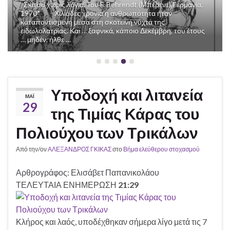
Previous
Next
Σκίτσο χωρίς λόγια. Του F. Behrendt (Μπέρεντ),Γερμανία,
1970* Χιλιάδες χρόνια η ανθρωπότητα ήταν
καταποντισμένη μέσα στη σκοτεινή νύχτα της
ειδωλολατρίας. Και … ξαφνικά, κάποιο Δεκέμβρη, του έτους
… μηδέν, ήλθε …
Υποδοχή και λιτανεία
ΜΆΙ
29
της Τιμίας Κάρας του
Πολιούχου των Τρικάλων
Από την/ον
ΑΛΕΞΑΝΔΡΟΣ ΓΚΙΚΑΣ
στο
Βήμα ελεύθερου στοχασμού
Αρθρογράφος: Ελισάβετ Παπανικολάου
ΤΕΛΕΥΤΑΙΑ ΕΝΗΜΕΡΩΣΗ
21:29
Κλήρος και λαός, υποδέχθηκαν σήμερα λίγο μετά τις 7