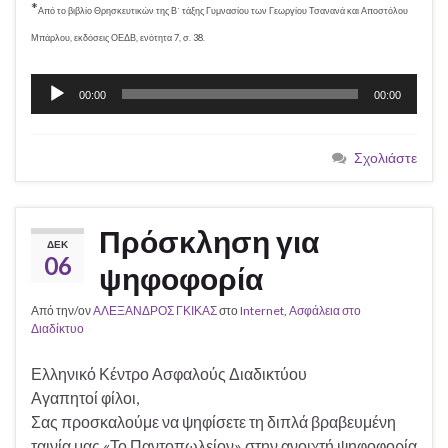
*
Από το βιβλίο Θρησκευτικών της Β΄ τάξης Γυμνασίου των Γεωργίου Τσανανά και Αποστόλου
Μπάρλου, εκδόσεις ΟΕΔΒ, ενότητα 7, σ. 38.
Πρόγραμμα
00:00
00:00
Αναπαραγωγής
Ήχου
Σχολιάστε
Πρόσκληση για
ΔΕΚ
06
ψηφοφορία
Από την/ον
ΑΛΕΞΑΝΔΡΟΣ ΓΚΙΚΑΣ
στο
Internet
,
Ασφάλεια στο
Διαδίκτυο
Ελληνικό Κέντρο Ασφαλούς Διαδικτύου
Αγαπητοί φίλοι,
Σας προσκαλούμε να ψηφίσετε τη διπλά βραβευμένη
ταινία μας «Το Παντοπωλείον» στην ανοιχτή ψηφοφορία