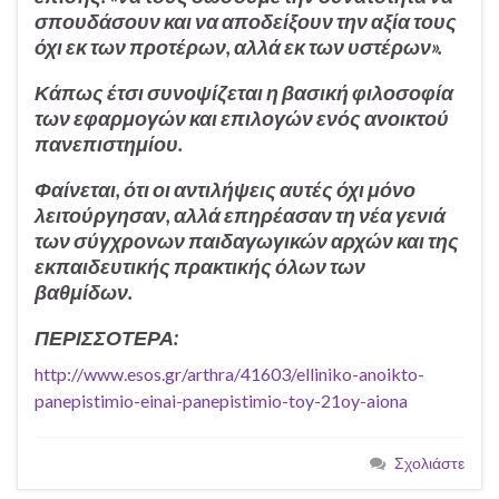
σπουδάσουν και να αποδείξουν την αξία τους
όχι εκ των προτέρων, αλλά εκ των υστέρων».
Κάπως έτσι συνοψίζεται η βασική φιλοσοφία
των εφαρμογών και επιλογών ενός ανοικτού
πανεπιστημίου.
Φαίνεται, ότι οι αντιλήψεις αυτές όχι μόνο
λειτούργησαν, αλλά επηρέασαν τη νέα γενιά
των σύγχρονων παιδαγωγικών αρχών και της
εκπαιδευτικής πρακτικής όλων των
βαθμίδων.
ΠΕΡΙΣΣΟΤΕΡΑ:
http://www.esos.gr/arthra/41603/elliniko-anoikto-
panepistimio-einai-panepistimio-toy-21oy-aiona
Σχολιάστε