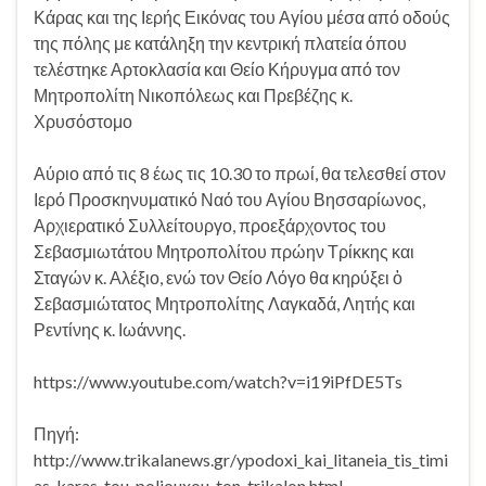
Κάρας και της Ιερής Εικόνας του Αγίου μέσα από οδούς
της πόλης με κατάληξη την κεντρική πλατεία όπου
τελέστηκε Αρτοκλασία και Θείο Κήρυγμα από τον
Μητροπολίτη Νικοπόλεως και Πρεβέζης κ.
Χρυσόστομο
Αύριο από τις 8 έως τις 10.30 το πρωί, θα τελεσθεί στον
Ιερό Προσκηνυματικό Ναό του Αγίου Βησσαρίωνος,
Αρχιερατικό Συλλείτουργο, προεξάρχοντος του
Σεβασμιωτάτου Μητροπολίτου πρώην Τρίκκης και
Σταγών κ. Αλέξιο, ενώ τον Θείο Λόγο θα κηρύξει ὁ
Σεβασμιώτατος Μητροπολίτης Λαγκαδά, Λητής και
Ρεντίνης κ. Ιωάννης.
https://www.youtube.com/watch?v=i19iPfDE5Ts
Πηγή:
http://www.trikalanews.gr/ypodoxi_kai_litaneia_tis_timi
as_karas_tou_poliouxou_ton_trikalon.html