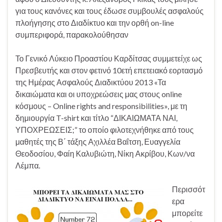
για τους κανόνες και τους έδωσε συμβουλές ασφαλούς
πλοήγησης στο Διαδίκτυο και την ορθή on-line
συμπεριφορά, παρακολούθησαν
Το Γενικό Λύκειο Προαστίου Καρδίτσας συμμετείχε ως
Πρεσβευτής και στον φετινό 10ετή επετειακό εορτασμό
της Ημέρας Ασφαλούς Διαδικτύου 2013 «Τα
δικαιώματα και οι υποχρεώσεις μας στους online
κόσμους – Online rights and responsibilities», με τη
δημιουργία T-shirt και τίτλο “ΔΙΚΑΙΩΜΑΤΑ ΝΑΙ,
ΥΠΟΧΡΕΩΣΕΙΣ;” το οποίο φιλοτεχνήθηκε από τους
μαθητές της Β΄ τάξης Αχιλλέα Βαΐτση, Ευαγγελία
Θεοδοσίου, Φαίη Καλυβιώτη, Νίκη Ακρίβου, Κων/να
Λέμπα.
Περισσότ
ερα
μπορείτε