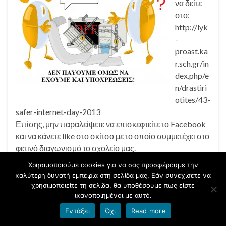
να δείτε
στο:
http://lyk
-
proast.ka
r.sch.gr/in
dex.php/e
n/drastiri
otites/43-
safer-internet-day-2013
Επίσης, μην παραλείψετε να επισκεφτείτε το Facebook
και να κάνετε like στο σκίτσο με το οποίο συμμετέχει στο
φετινό διαγωνισμό το σχολείο μας.
Χρησιμοποιούμε cookies για να σας προσφέρουμε την
καλύτερη δυνατή εμπειρία στη σελίδα μας. Εάν συνεχίσετε να
χρησιμοποιείτε τη σελίδα, θα υποθέσουμε πως είστε
ικανοποιημένοι με αυτό.
Εντάξει
Όχι
Read more