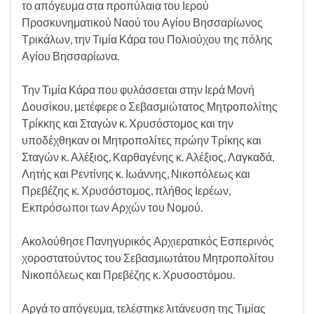
το απόγευμα στα προπύλαια του Ιερού
Προσκυνηματικού Ναού του Αγίου Βησσαρίωνος
Τρικάλων, την Τιμία Κάρα του Πολιούχου της πόλης
Αγίου Βησσαρίωνα.
Την Τιμία Κάρα που φυλάσσεται στην Ιερά Μονή
Δουσίκου, μετέφερε ο Σεβασμιώτατος Μητροπολίτης
Τρίκκης και Σταγών κ. Χρυσόστομος και την
υποδέχθηκαν οι Μητροπολίτες πρώην Τρίκης και
Σταγών κ. Αλέξιος, Καρθαγένης κ. Αλέξιος, Λαγκαδά,
Λητής και Ρεντίνης κ. Ιωάννης, Νικοπόλεως και
Πρεβέζης κ. Χρυσόστομος, πλήθος Ιερέων,
Εκπρόσωποι των Αρχών του Νομού.
Ακολούθησε Πανηγυρικός Αρχιερατικός Εσπερινός
χοροστατούντος του Σεβασμιωτάτου Μητροπολίτου
Νικοπόλεως και Πρεβέζης κ. Χρυσοστόμου.
Αργά το απόγευμα, τελέστηκε λιτάνευση της Τιμίας