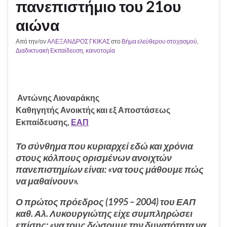
πανεπιστήμιο του 21ου
αιώνα
Από την/ον
ΑΛΕΞΑΝΔΡΟΣ ΓΚΙΚΑΣ
στο
Βήμα ελεύθερου στοχασμού
,
Διαδικτυακή Εκπαίδευση
,
καινοτομία
Αντώνης Λιοναράκης
Καθηγητής Ανοικτής και εξ Αποστάσεως
Εκπαίδευσης,
ΕΑΠ
Το σύνθημα που κυριαρχεί εδώ και χρόνια
στους κόλπους ορισμένων ανοιχτών
πανεπιστημίων είναι: «να τους μάθουμε πώς
να μαθαίνουν».
Ο πρώτος πρόεδρος (1995 – 2004) του ΕΑΠ
καθ. Αλ. Λυκουργιώτης είχε συμπληρώσει
επίσης: «να τους δώσουμε την δυνατότητα να