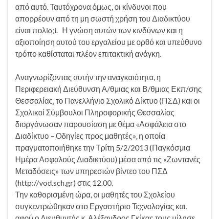
από αυτό. Ταυτόχρονα όμως, οι κίνδυνοι που
απορρέουν από τη μη σωστή χρήση του Διαδικτύου
είναι πολlo;i. Η γνώση αυτών των κινδύνων και η
αξιοποίηση αυτού του εργαλείου με ορθό και υπεύθυνο
τρόπο καθίσταται πλέον επιτακτική ανάγκη.
Αναγνωρίζοντας αυτήν την αναγκαιότητα, η
Περιφερειακή Διεύθυνση Α/θμιας και Β/θμιας Εκπ/σης
Θεσσαλίας, το Πανελλήνιο Σχολικό Δίκτυο (ΠΣΔ) και οι
Σχολικοί Σύμβουλοι Πληροφορικής Θεσσαλίας
διοργάνωσαν παρουσίαση με θέμα «Ασφάλεια στο
Διαδίκτυο – Οδηγίες προς μαθητές», η οποία
πραγματοποιήθηκε την Τρίτη 5/2/2013 (Παγκόσμια
Ημέρα Ασφαλούς Διαδικτύου) μέσα από τις «Ζωντανές
Μεταδόσεις» των υπηρεσιών βίντεο του ΠΣΔ
(http://vod.sch.gr) στις 12.00.
Την καθορισμένη ώρα, οι μαθητές του Σχολείου
συγκεντρώθηκαν στο Εργαστήριο Τεχνολογίας και,
αφού ο Διευθυντής κ. Αλέξανδρος Γκίκας τους μίλησε