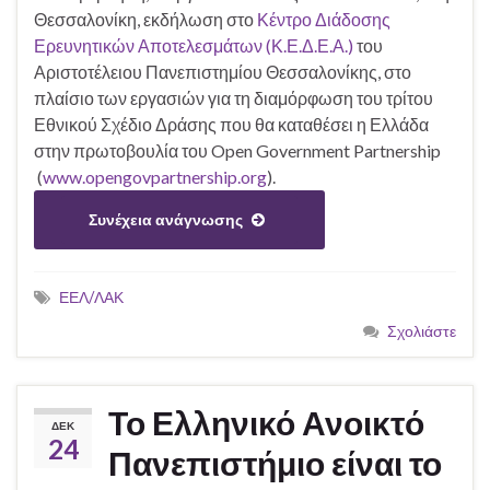
Θεσσαλονίκη, εκδήλωση στο
Κέντρο Διάδοσης
Ερευνητικών Αποτελεσμάτων (Κ.Ε.Δ.Ε.Α.)
του
Αριστοτέλειου Πανεπιστημίου Θεσσαλονίκης, στο
πλαίσιο των εργασιών για τη διαμόρφωση του τρίτου
Εθνικού Σχέδιο Δράσης που θα καταθέσει η Ελλάδα
στην πρωτοβουλία του Open Government Partnership
(
www.opengovpartnership.org
).
Συνέχεια ανάγνωσης
ΕΕΛ/ΛΑΚ
Σχολιάστε
Το Ελληνικό Ανοικτό
ΔΕΚ
24
Πανεπιστήμιο είναι το