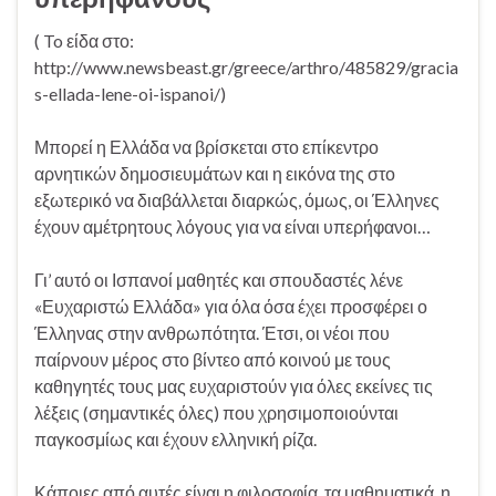
( To είδα στο:
http://www.newsbeast.gr/greece/arthro/485829/gracia
s-ellada-lene-oi-ispanoi/)
Μπορεί η Ελλάδα να βρίσκεται στο επίκεντρο
αρνητικών δημοσιευμάτων και η εικόνα της στο
εξωτερικό να διαβάλλεται διαρκώς, όμως, οι Έλληνες
έχουν αμέτρητους λόγους για να είναι υπερήφανοι…
Γι’ αυτό οι Ισπανοί μαθητές και σπουδαστές λένε
«Ευχαριστώ Ελλάδα» για όλα όσα έχει προσφέρει ο
Έλληνας στην ανθρωπότητα. Έτσι, οι νέοι που
παίρνουν μέρος στο βίντεο από κοινού με τους
καθηγητές τους μας ευχαριστούν για όλες εκείνες τις
λέξεις (σημαντικές όλες) που χρησιμοποιούνται
παγκοσμίως και έχουν ελληνική ρίζα.
Κάποιες από αυτές είναι η φιλοσοφία, τα μαθηματικά, η