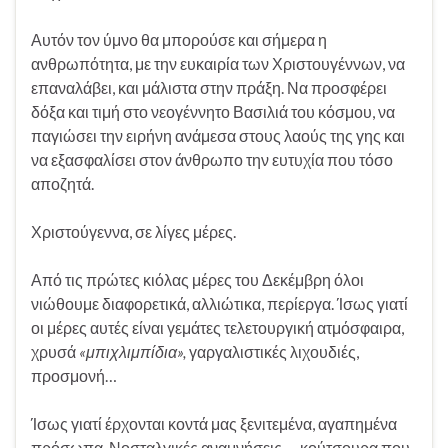
Αυτόν τον ύμνο θα μπορούσε και σήμερα η
ανθρωπότητα, με την ευκαιρία των Χριστουγέννων, να
επαναλάβει, και μάλιστα στην πράξη. Να προσφέρει
δόξα και τιμή στο νεογέννητο Βασιλιά του κόσμου, να
παγιώσει την ειρήνη ανάμεσα στους λαούς της γης και
να εξασφαλίσει στον άνθρωπο την ευτυχία που τόσο
αποζητά.
Χριστούγεννα, σε λίγες μέρες.
Από τις πρώτες κιόλας μέρες του Δεκέμβρη όλοι
νιώθουμε διαφορετικά, αλλιώτικα, περίεργα. Ίσως γιατί
οι μέρες αυτές είναι γεμάτες τελετουργική ατμόσφαιρα,
χρυσά
«μπιχλιμπίδια»,
γαργαλιστικές λιχουδιές,
προσμονή…
Ίσως γιατί έρχονται κοντά μας ξενιτεμένα, αγαπημένα
πρόσωπα. Νοσταλγικές αναμνήσεις … κούτσουρα που