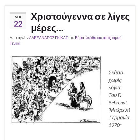
Χριστούγεννα σε λίγες
ΔΕΚ
22
μέρες…
Από την/ον
ΑΛΕΞΑΝΔΡΟΣ ΓΚΙΚΑΣ
στο
Βήμα ελεύθερου στοχασμού
,
Γενικά
Σκίτσο
χωρίς
λόγια.
Του F.
Behrendt
(Μπέρεντ)
,Γερμανία,
1970*