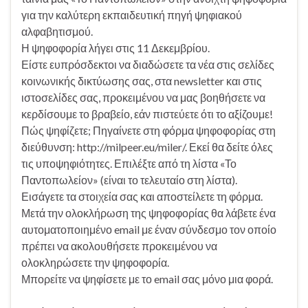
για την καλύτερη εκπαιδευτική πηγή ψηφιακού
αλφαβητισμού.
Η ψηφοφορία λήγει στις 11 Δεκεμβρίου.
Είστε ευπρόσδεκτοι να διαδώσετε τα νέα στις σελίδες
κοινωνικής δικτύωσης σας, στα newsletter και στις
ιστοσελίδες σας, προκειμένου να μας βοηθήσετε να
κερδίσουμε το βραβείο, εάν πιστεύετε ότι το αξίζουμε!
Πώς ψηφίζετε; Πηγαίνετε στη φόρμα ψηφοφορίας στη
διεύθυνση: http://milpeer.eu/miler/. Εκεί θα δείτε όλες
τις υποψηφιότητες. Επιλέξτε από τη λίστα «Το
Παντοπωλείον» (είναι το τελευταίο στη λίστα).
Εισάγετε τα στοιχεία σας και αποστείλετε τη φόρμα.
Μετά την ολοκλήρωση της ψηφοφορίας θα λάβετε ένα
αυτοματοποιημένο email με έναν σύνδεσμο τον οποίο
πρέπει να ακολουθήσετε προκειμένου να
ολοκληρώσετε την ψηφοφορία.
Μπορείτε να ψηφίσετε με το email σας μόνο μια φορά.