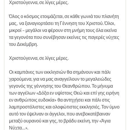
Χριστούγεννα, σε λίγες μέρες.
Όλος ο κόσμος ετοιμάζεται, σε κάθε γωνιά του πλανήτη
μας, να ξαναγιορτάσει τη Γέννηση του Χριστού. Όλοι,
μικροί – μεγάλοι να φέρουν στη μνήμη τους όλα εκείνα
τα γεγονότα που συνέβησαν εκείνες τις παγερές νύχτες
του Δεκέμβρη.
Χριστούγεννα, σε λίγες μέρες.
Οι καμπάνες των εκκλησιών θα σημάνουν και πάλι
χαρούμενα, για να μας αναγγείλουν το μεγαλειώδες
γεγονός της γέννησης του Θεανθρώπου. Το μήνυμα
των αγγέλων «Δόξα εν υψίστοις Θεώ και επί γης ειρήνη
εν ανθρώποις ευδοκία» θα αντηχήσει και πάλι στις
λαμπροστόλιστες και ολοφώτιστες εκκλησιές. Τον ύμνο
αυτό τον έψελναν οι άγγελοι, που ανεβοκατέβαιναν
μεταξύ ουρανού και γης, το βράδυ εκείνη, την «Άγια
Νύχτα…».