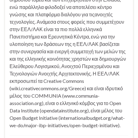
ενώ παράλληλα φιλοδοξεί να αποτελέσει κέντρο
γνώσης και πλατφόρμα διαλόγου για τιςανοιχτές
τεχνολογίες. Ανάμεσα στους φορείς που συμμετέχουν
στην ΕΕΛ/ΛΑΚ είναι τα πιο πολλά ελληνικά
Πανεπιστήμια και Ερευνητικά Κέντρα, ενώ για την
υλοποίηση των δράσεων της η ΕΕΛ/ΛΑΚ βασίζεται
στην συνεργασία και ενεργή συμμετοχή των μελών της
και της ελληνικής κοινότητας χρηστών και δημιουργών
Ελεύθερου Λογισμικού, Ανοιχτού Περιεχομένου και
Τεχνολογιών Ανοιχτής Αρχιτεκτονικής. Η ΕΕΛ/ΛΑΚ
εκπροσωπεί τα Creative Commons
(wiki.creativecommons.org/Greece) και είναι ιδρυτικό
μέλος του COMMUNIA (www.communia-
association.org), είναι ο ελληνικό κόμβος για το Open
Data Institute (opendatainstitute.org), είναι μέλος του
Open Budget Initiative (internationalbudget.org/what-
we-do/major-ibp-initiatives/open-budget-initiative).