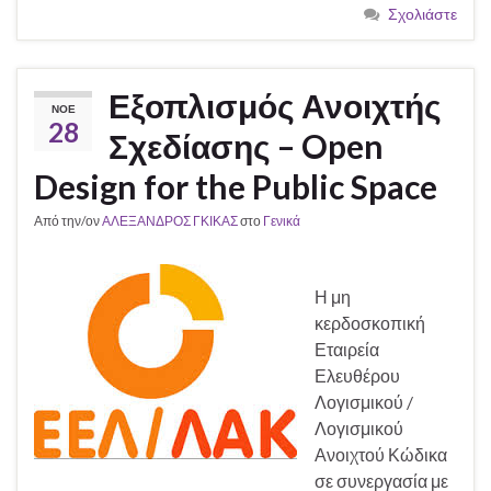
Σχολιάστε
Εξοπλισμός Ανοιχτής
ΝΟΈ
28
Σχεδίασης – Open
Design for the Public Space
Από την/ον
ΑΛΕΞΑΝΔΡΟΣ ΓΚΙΚΑΣ
στο
Γενικά
Η μη
κερδοσκοπική
Εταιρεία
Ελευθέρου
Λογισμικού /
Λογισμικού
Ανοιχτού Κώδικα
σε συνεργασία με