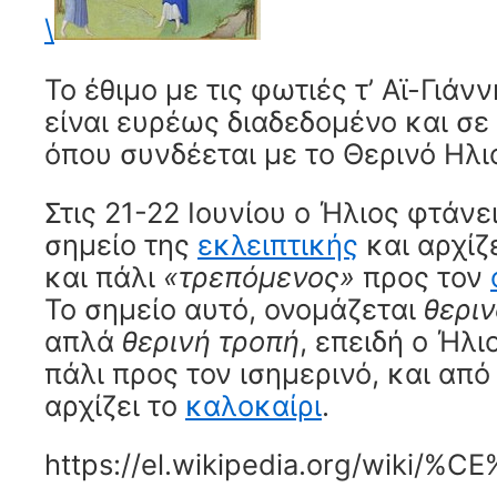
\
Το έθιμο με τις φωτιές τ’ Αϊ-Γιάν
είναι ευρέως διαδεδομένο και σ
όπου συνδέεται με το Θερινό Ηλι
Στις 21-22 Ιουνίου ο Ήλιος φτάνε
σημείο της
εκλειπτικής
και αρχίζ
και πάλι
«τρεπόμενος»
προς τον
Το σημείο αυτό, ονομάζεται
θεριν
απλά
θερινή τροπή
, επειδή ο Ήλι
πάλι προς τον ισημερινό, και από
αρχίζει το
καλοκαίρι
.
https://el.wikipedia.org/w