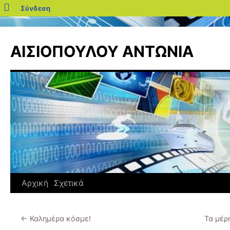
blogs.sch.gr
Σύνδεση
Μετάβαση
σε
ΑΙΣΙΟΠΟΥΛΟΥ ΑΝΤΩΝΙΑ
περιεχόμενο
Αρχική
Σχετικά
←
Καλημέρα κόσμε!
Τα μέρ