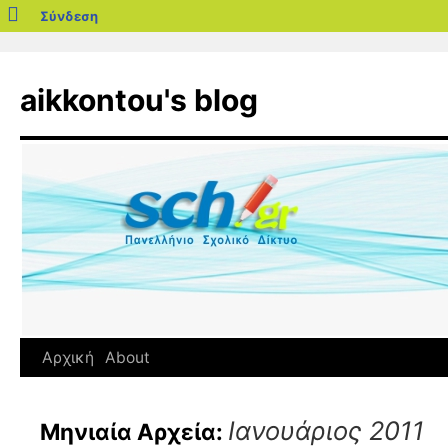
blogs.sch.gr
Σύνδεση
Μετάβαση
σε
aikkontou's blog
περιεχόμενο
Αρχική
About
Ιανουάριος 2011
Μηνιαία Αρχεία: