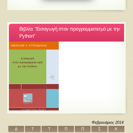
Βιβλίο: “Εισαγωγή στον προγραμματισμό με την
Python”
Φεβρουάριος 2014
Δ
Τ
Τ
Π
Π
Σ
Κ