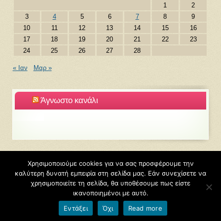
1
2
3
4
5
6
7
8
9
10
11
12
13
14
15
16
17
18
19
20
21
22
23
24
25
26
27
28
« Ιαν
Μαρ »
Άγνωστο κανάλι
Χρησιμοποιούμε cookies για να σας προσφέρουμε την
καλύτερη δυνατή εμπειρία στη σελίδα μας. Εάν συνεχίσετε να
©2026
Αγγελιδάκης Νίκος
χρησιμοποιείτε τη σελίδα, θα υποθέσουμε πως είστε
Φιλοξενείται από
Blogs.sch.gr
ικανοποιημένοι με αυτό.
Εντάξει
Όχι
Read more
Όροι χρήσης blogs.sch.gr
|
Δήλωση προσβασιμότητας