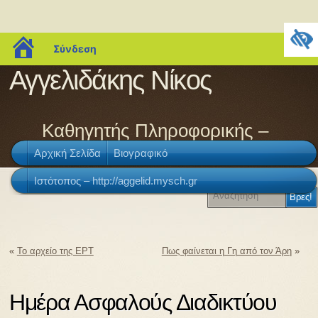
blogs.sch.gr
Σύνδεση
Αγγελιδάκης Νίκος
Καθηγητής Πληροφορικής –
Αρχική Σελίδα
Βιογραφικό
ΠΕ86
Ιστότοπος – http://aggelid.mysch.gr
«
Το αρχείο της ΕΡΤ
Πως φαίνεται η Γη από τον Άρη
»
Ημέρα Ασφαλούς Διαδικτύου