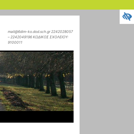
mail@6dim-ko.dod.sch.gr 2242028057
– 2242049196 ΚΩΔΙΚΟΣ ΣΧΟΛΕΙΟΥ:
9100011