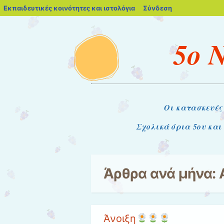
blogs.sch.gr
Εκπαιδευτικές κοινότητες και ιστολόγια
Σύνδεση
5ο 
Μενού
Μετάβαση στο περιεχόμενο
Οι κατασκευές
Σχολικά όρια 5ου και
Άρθρα ανά μήνα:
Άνοιξη