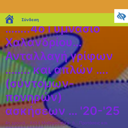
blogs.sch.gr
Σύνδεση
……..4o Γυμνάσιο
Χαλανδρίου…
Ανταλλαγή γρίφων
…….. και απλών ….
(σύντομων-
πονηρών)
ασκήσεων … '20-'25
4η χρονιά… Απλά Μαθηματικά κ. ά… Προτάσεις και
«κόντρες» πρωτιάς…