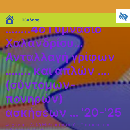
blogs.sch.gr
Σύνδεση
……..4o Γυμνάσιο
Χαλανδρίου…
Ανταλλαγή γρίφων
…….. και απλών ….
(σύντομων-
πονηρών)
ασκήσεων … '20-'25
4η χρονιά… Απλά Μαθηματικά κ. ά… Προτάσεις και
«κόντρες» πρωτιάς…