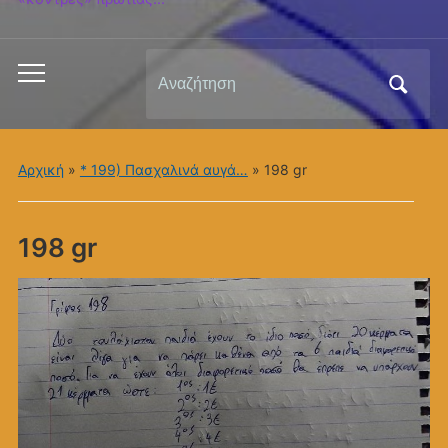
Αναζήτηση
Εναλλαγή
για:
του
μενού
για
Αρχική
»
* 199) Πασχαλινά αυγά…
»
198 gr
κινητά
198 gr