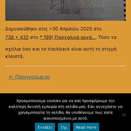
Δημοσιεύθηκε στις
>30 Απριλίου 2025
στο
738 × 432
στο
* 199) Πασχαλινά αυγά…
. Τόσο τα
σχόλια όσο και τα trackback είναι αυτή τη στιγμή
κλειστά.
← Προηγούμενο
Χρησιμοποιούμε cookies για να σας προσφέρουμε την
καλύτερη δυνατή εμπειρία στη σελίδα μας. Εάν συνεχίσετε να
blogs.sch.gr
χρησιμοποιείτε τη σελίδα, θα υποθέσουμε πως είστε
ικανοποιημένοι με αυτό.
Εντάξει
Όχι
Read more